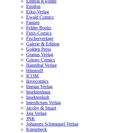
Edition Kwimbi
Epsilon
Erko-Verlag
Ewald Comics
Fanpro
Felder Books
Finix-Comics
Fischerverlage
Galerie & Edition
Golden Press
Granus Verlag
Gringo Comics
Hannibal Verlag
Hinstorff
ICOM
ilovecomics
Impian Verlag
Insektenhaus
Insektenkult
Interdictum Verlag
Jacoby & Stuart
Jaja Verlag
JNK
Johannes Schimmsel Verlag
Knesebeck