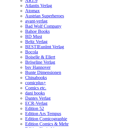
ART:9
Atlantis Verlag
Atomax
Austrian Superheroes
avant-verlag
Bad Wolf Company
Bahoe Books
BD Must
Beltz Verlag
BESTIEunlmt Verlag
Bocola
Boiselle & Ellert
Bröseline Verlag
bsv Hannover
Bunte Dimensionen
Chinabooks
comicplus+
Comics etc.
dani books
Dantes Verlag
ECR-Verlag
Edition 52
Edition Ars Tempus
Edition Comicographie
Edition Comics & Mehr