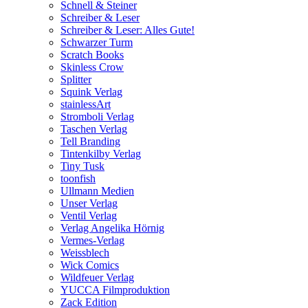
Schnell & Steiner
Schreiber & Leser
Schreiber & Leser: Alles Gute!
Schwarzer Turm
Scratch Books
Skinless Crow
Splitter
Squink Verlag
stainlessArt
Stromboli Verlag
Taschen Verlag
Tell Branding
Tintenkilby Verlag
Tiny Tusk
toonfish
Ullmann Medien
Unser Verlag
Ventil Verlag
Verlag Angelika Hörnig
Vermes-Verlag
Weissblech
Wick Comics
Wildfeuer Verlag
YUCCA Filmproduktion
Zack Edition