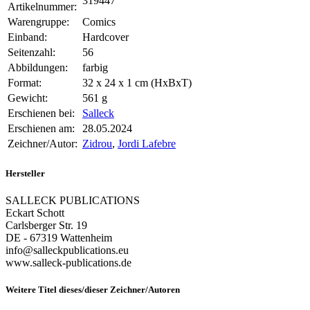
319447
Artikelnummer:
Warengruppe:
Comics
Einband:
Hardcover
Seitenzahl:
56
Abbildungen:
farbig
Format:
32 x 24 x 1 cm (HxBxT)
Gewicht:
561 g
Erschienen bei:
Salleck
Erschienen am:
28.05.2024
Zeichner/Autor:
Zidrou
,
Jordi Lafebre
Hersteller
SALLECK PUBLICATIONS
Eckart Schott
Carlsberger Str. 19
DE - 67319 Wattenheim
info@salleckpublications.eu
www.salleck-publications.de
Weitere Titel dieses/dieser Zeichner/Autoren