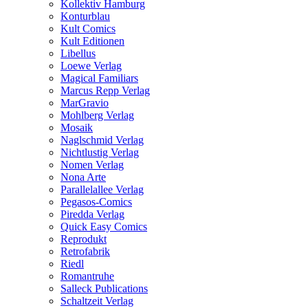
Kollektiv Hamburg
Konturblau
Kult Comics
Kult Editionen
Libellus
Loewe Verlag
Magical Familiars
Marcus Repp Verlag
MarGravio
Mohlberg Verlag
Mosaik
Naglschmid Verlag
Nichtlustig Verlag
Nomen Verlag
Nona Arte
Parallelallee Verlag
Pegasos-Comics
Piredda Verlag
Quick Easy Comics
Reprodukt
Retrofabrik
Riedl
Romantruhe
Salleck Publications
Schaltzeit Verlag