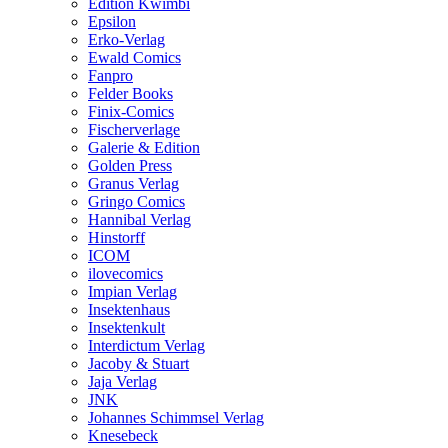
Edition Kwimbi
Epsilon
Erko-Verlag
Ewald Comics
Fanpro
Felder Books
Finix-Comics
Fischerverlage
Galerie & Edition
Golden Press
Granus Verlag
Gringo Comics
Hannibal Verlag
Hinstorff
ICOM
ilovecomics
Impian Verlag
Insektenhaus
Insektenkult
Interdictum Verlag
Jacoby & Stuart
Jaja Verlag
JNK
Johannes Schimmsel Verlag
Knesebeck