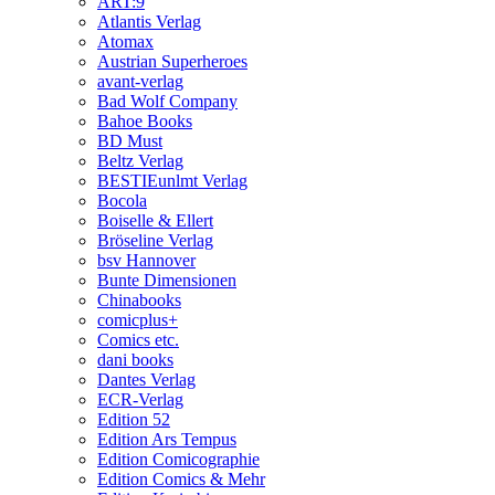
ART:9
Atlantis Verlag
Atomax
Austrian Superheroes
avant-verlag
Bad Wolf Company
Bahoe Books
BD Must
Beltz Verlag
BESTIEunlmt Verlag
Bocola
Boiselle & Ellert
Bröseline Verlag
bsv Hannover
Bunte Dimensionen
Chinabooks
comicplus+
Comics etc.
dani books
Dantes Verlag
ECR-Verlag
Edition 52
Edition Ars Tempus
Edition Comicographie
Edition Comics & Mehr