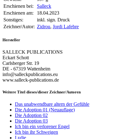
Erschienen bei:
Salleck
Erschienen am:
18.04.2023
Sonstiges:
inkl. sign. Druck
Zeichner/Autor:
Zidrou
,
Jordi Lafebre
Hersteller
SALLECK PUBLICATIONS
Eckart Schott
Carlsberger Str. 19
DE - 67319 Wattenheim
info@salleckpublications.eu
www.salleck-publications.de
Weitere Titel dieses/dieser Zeichner/Autoren
Das unabwendbare altern der Gefühle
Die Adoption 01 (Neuauflage)
Die Adoption 02
Die Adoption 03
Ich bin ein verlorener Engel
Ich bin ihr Schweigen
Lydie