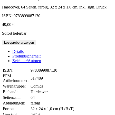
Hardcover, 64 Seiten, farbig, 32 x 24 x 1,0 cm, inkl. sign. Druck
ISBN: 9783899087130
49,00 €
Sofort lieferbar
Leseprobe anzeigen
Details
Produktsicherheit
Zeichner/Autoren
ISBN:
9783899087130
PPM
317489
Artikelnummer:
Warengruppe:
Comics
Einband:
Hardcover
Seitenzahl:
64
Abbildungen:
farbig
Format:
32 x 24 x 1,0 cm (HxBxT)
Gewicht:
597 g