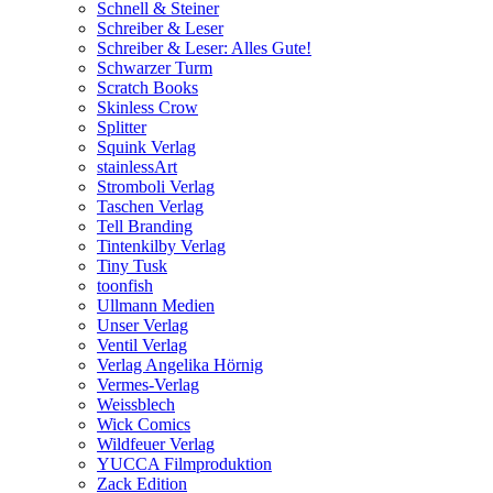
Schnell & Steiner
Schreiber & Leser
Schreiber & Leser: Alles Gute!
Schwarzer Turm
Scratch Books
Skinless Crow
Splitter
Squink Verlag
stainlessArt
Stromboli Verlag
Taschen Verlag
Tell Branding
Tintenkilby Verlag
Tiny Tusk
toonfish
Ullmann Medien
Unser Verlag
Ventil Verlag
Verlag Angelika Hörnig
Vermes-Verlag
Weissblech
Wick Comics
Wildfeuer Verlag
YUCCA Filmproduktion
Zack Edition