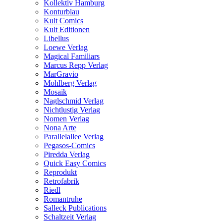
Kollektiv Hamburg
Konturblau
Kult Comics
Kult Editionen
Libellus
Loewe Verlag
Magical Familiars
Marcus Repp Verlag
MarGravio
Mohlberg Verlag
Mosaik
Naglschmid Verlag
Nichtlustig Verlag
Nomen Verlag
Nona Arte
Parallelallee Verlag
Pegasos-Comics
Piredda Verlag
Quick Easy Comics
Reprodukt
Retrofabrik
Riedl
Romantruhe
Salleck Publications
Schaltzeit Verlag