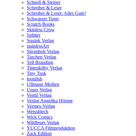
Schnell & Steiner
Schreiber & Leser
Schreiber & Leser: Alles Gute!
Schwarzer Turm
Scratch Books
Skinless Crow
Splitter
Squink Verlag
stainlessArt
Stromboli Verlag
Taschen Verlag
Tell Branding
Tintenkilby Verlag
Tiny Tusk
toonfish
Ullmann Medien
Unser Verlag
Ventil Verlag
Verlag Angelika Hörnig
Vermes-Verlag
Weissblech
Wick Comics
Wildfeuer Verlag
YUCCA Filmproduktion
Zack Edition