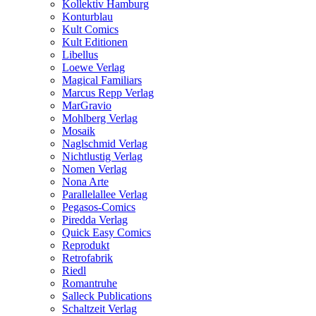
Kollektiv Hamburg
Konturblau
Kult Comics
Kult Editionen
Libellus
Loewe Verlag
Magical Familiars
Marcus Repp Verlag
MarGravio
Mohlberg Verlag
Mosaik
Naglschmid Verlag
Nichtlustig Verlag
Nomen Verlag
Nona Arte
Parallelallee Verlag
Pegasos-Comics
Piredda Verlag
Quick Easy Comics
Reprodukt
Retrofabrik
Riedl
Romantruhe
Salleck Publications
Schaltzeit Verlag