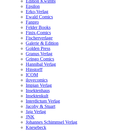
Edition Kwimbi
Epsilon
Erko-Verlag
Ewald Comics
Fanpro
Felder Books
Finix-Comics
Fischerverlage
Galerie & Edition
Golden Press
Granus Verlag
Gringo Comics
Hannibal Verlag
Hinstorff
ICOM
ilovecomics
Impian Verlag
Insektenhaus
Insektenkult
Interdictum Verlag
Jacoby & Stuart
Jaja Verlag
JNK
Johannes Schimmsel Verlag
Knesebeck