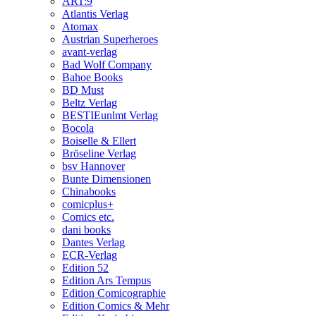
ART:9
Atlantis Verlag
Atomax
Austrian Superheroes
avant-verlag
Bad Wolf Company
Bahoe Books
BD Must
Beltz Verlag
BESTIEunlmt Verlag
Bocola
Boiselle & Ellert
Bröseline Verlag
bsv Hannover
Bunte Dimensionen
Chinabooks
comicplus+
Comics etc.
dani books
Dantes Verlag
ECR-Verlag
Edition 52
Edition Ars Tempus
Edition Comicographie
Edition Comics & Mehr