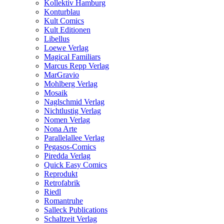
Kollektiv Hamburg
Konturblau
Kult Comics
Kult Editionen
Libellus
Loewe Verlag
Magical Familiars
Marcus Repp Verlag
MarGravio
Mohlberg Verlag
Mosaik
Naglschmid Verlag
Nichtlustig Verlag
Nomen Verlag
Nona Arte
Parallelallee Verlag
Pegasos-Comics
Piredda Verlag
Quick Easy Comics
Reprodukt
Retrofabrik
Riedl
Romantruhe
Salleck Publications
Schaltzeit Verlag