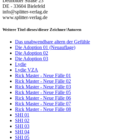
Detmolder Straße 23
DE - 33604 Bielefeld
info@splitter-verlag.de
www.splitter-verlag.de
Weitere Titel dieses/dieser Zeichner/Autoren
Das unabwendbare altern der Gefühle
Die Adoption 01 (Neuauflage)
Die Adoption 02
Die Adoption 03
Lydie
Lydie VZA
Rick Master - Neue Fälle 01
Rick Master - Neue Fälle 02
Rick Master - Neue Fälle 03
Rick Master - Neue Fälle 05
Rick Master - Neue Fälle 06
Rick Master - Neue Fälle 07
Rick Master - Neue Fälle 08
SHI 01
SHI 02
SHI 03
SHI 04
SHI 05