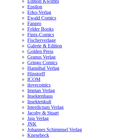
Edition Kwimbi
Epsilon
Erko-Verlag
Ewald Comics
Fanpro
Felder Books
Finix-Comics
Fischerverlage
Galerie & Edition
Golden Press
Granus Verlag
Gringo Comics
Hannibal Verlag
Hinstorff
ICOM
ilovecomics
Impian Verlag
Insektenhaus
Insektenkult
Interdictum Verlag
Jacoby & Stuart
Jaja Verlag
JNK
Johannes Schimmsel Verlag
Knesebeck