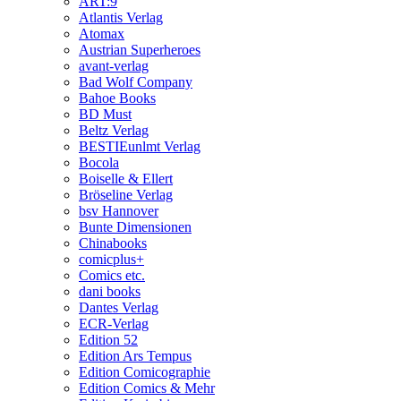
ART:9
Atlantis Verlag
Atomax
Austrian Superheroes
avant-verlag
Bad Wolf Company
Bahoe Books
BD Must
Beltz Verlag
BESTIEunlmt Verlag
Bocola
Boiselle & Ellert
Bröseline Verlag
bsv Hannover
Bunte Dimensionen
Chinabooks
comicplus+
Comics etc.
dani books
Dantes Verlag
ECR-Verlag
Edition 52
Edition Ars Tempus
Edition Comicographie
Edition Comics & Mehr