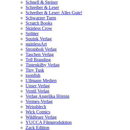
Schnell & Steiner
Schreiber & Leser
Schreiber & Leser: Alles Gute!
Schwarzer Turm
Scratch Books
Skinless Crow
Splitter
Squink Verlag
stainlessArt
Stromboli Verlag
Taschen Verlag
Tell Branding
Tintenkilby Verlag
Tiny Tusk
toonfish
Ullmann Medien
Unser Verlag
Ventil Verlag
Verlag Angelika Hörnig
Vermes-Verlag
Weissblech
Wick Comics
Wildfeuer Verlag
YUCCA Filmproduktion
Zack Edition