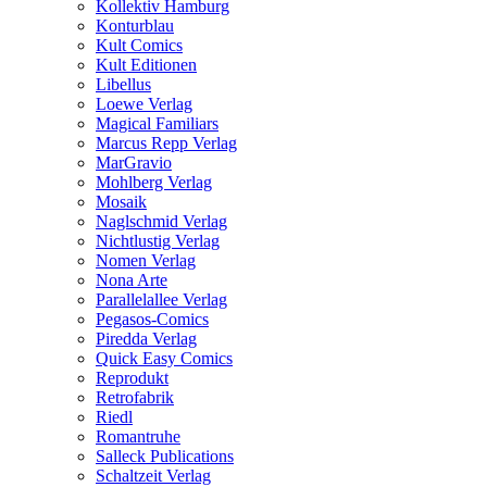
Kollektiv Hamburg
Konturblau
Kult Comics
Kult Editionen
Libellus
Loewe Verlag
Magical Familiars
Marcus Repp Verlag
MarGravio
Mohlberg Verlag
Mosaik
Naglschmid Verlag
Nichtlustig Verlag
Nomen Verlag
Nona Arte
Parallelallee Verlag
Pegasos-Comics
Piredda Verlag
Quick Easy Comics
Reprodukt
Retrofabrik
Riedl
Romantruhe
Salleck Publications
Schaltzeit Verlag