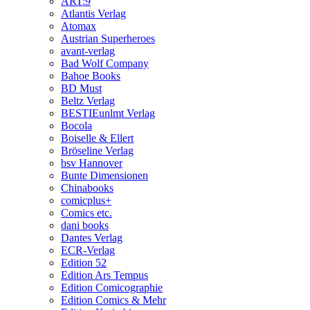
ART:9
Atlantis Verlag
Atomax
Austrian Superheroes
avant-verlag
Bad Wolf Company
Bahoe Books
BD Must
Beltz Verlag
BESTIEunlmt Verlag
Bocola
Boiselle & Ellert
Bröseline Verlag
bsv Hannover
Bunte Dimensionen
Chinabooks
comicplus+
Comics etc.
dani books
Dantes Verlag
ECR-Verlag
Edition 52
Edition Ars Tempus
Edition Comicographie
Edition Comics & Mehr