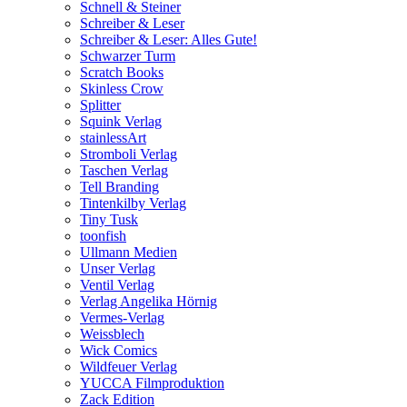
Schnell & Steiner
Schreiber & Leser
Schreiber & Leser: Alles Gute!
Schwarzer Turm
Scratch Books
Skinless Crow
Splitter
Squink Verlag
stainlessArt
Stromboli Verlag
Taschen Verlag
Tell Branding
Tintenkilby Verlag
Tiny Tusk
toonfish
Ullmann Medien
Unser Verlag
Ventil Verlag
Verlag Angelika Hörnig
Vermes-Verlag
Weissblech
Wick Comics
Wildfeuer Verlag
YUCCA Filmproduktion
Zack Edition