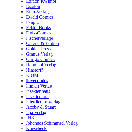
Edition Kwimbi
Epsilon
Erko-Verlag
Ewald Comics
Fanpro
Felder Books
Finix-Comics
Fischerverlage
Galerie & Edition
Golden Press
Granus Verlag
Gringo Comics
Hannibal Verlag
Hinstorff
ICOM
ilovecomics
Impian Verlag
Insektenhaus
Insektenkult
Interdictum Verlag
Jacoby & Stuart
Jaja Verlag
JNK
Johannes Schimmsel Verlag
Knesebeck