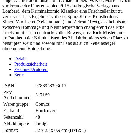
lange Ära des Journalisten und Amateurdetektivs Rick Master. Doch
zur Freude der Fans entschied 2015 das belgische Verlagshaus
Lombard, dem Kriminalcomic-Klassiker eine Frischzellenkur zu
verpassen. Das Ergebnis ist dieses Spin-Off des Künstlerduos
Simon Van Liemt (Zeichnungen) und Zidrou (Text), das behutsam
zwischen Hommage und Neuinterpretation changierend das Erbe
Tibets antritt – ein eindrucksvoller Beweis, dass Rick Master auch
im Pantheon der Kriminalisten des 21. Jahrhunderts seinen Platz zu
behaupten weiß und sowohl für Fans als auch Neueinsteiger
ohnehin eine Entdeckung!
Details
Produktsicherheit
Zeichner/Autoren
Serie
ISBN:
9783958393615
PPM
317169
Artikelnummer:
Warengruppe:
Comics
Einband:
Hardcover
Seitenzahl:
48
Abbildungen:
farbig
Format:
32 x 23 x 0,9 cm (HxBxT)