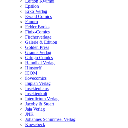
Edition Kwimbi
Epsilon
Erko-Verlag
Ewald Comics
Fanpro
Felder Books
Finix-Comics
Fischerverlage
Galerie & Edition
Golden Press
Granus Verlag
Gringo Comics
Hannibal Verlag
Hinstorff
ICOM
ilovecomics
Impian Verlag
Insektenhaus
Insektenkult
Interdictum Verlag
Jacoby & Stuart
Jaja Verlag
JNK
Johannes Schimmsel Verlag
Knesebeck