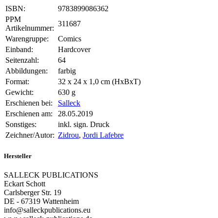
ISBN:
9783899086362
PPM
311687
Artikelnummer:
Warengruppe:
Comics
Einband:
Hardcover
Seitenzahl:
64
Abbildungen:
farbig
Format:
32 x 24 x 1,0 cm (HxBxT)
Gewicht:
630 g
Erschienen bei:
Salleck
Erschienen am:
28.05.2019
Sonstiges:
inkl. sign. Druck
Zeichner/Autor:
Zidrou
,
Jordi Lafebre
Hersteller
SALLECK PUBLICATIONS
Eckart Schott
Carlsberger Str. 19
DE - 67319 Wattenheim
info@salleckpublications.eu