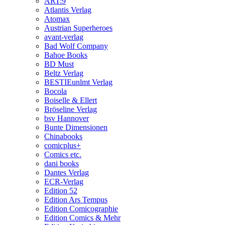
ART:9
Atlantis Verlag
Atomax
Austrian Superheroes
avant-verlag
Bad Wolf Company
Bahoe Books
BD Must
Beltz Verlag
BESTIEunlmt Verlag
Bocola
Boiselle & Ellert
Bröseline Verlag
bsv Hannover
Bunte Dimensionen
Chinabooks
comicplus+
Comics etc.
dani books
Dantes Verlag
ECR-Verlag
Edition 52
Edition Ars Tempus
Edition Comicographie
Edition Comics & Mehr