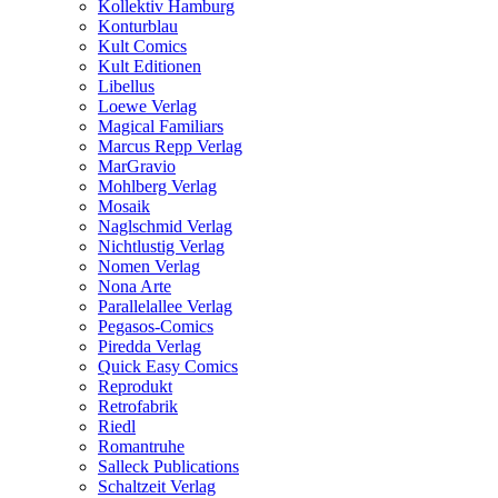
Kollektiv Hamburg
Konturblau
Kult Comics
Kult Editionen
Libellus
Loewe Verlag
Magical Familiars
Marcus Repp Verlag
MarGravio
Mohlberg Verlag
Mosaik
Naglschmid Verlag
Nichtlustig Verlag
Nomen Verlag
Nona Arte
Parallelallee Verlag
Pegasos-Comics
Piredda Verlag
Quick Easy Comics
Reprodukt
Retrofabrik
Riedl
Romantruhe
Salleck Publications
Schaltzeit Verlag