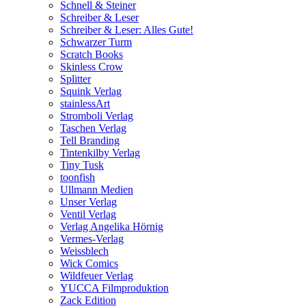
Schnell & Steiner
Schreiber & Leser
Schreiber & Leser: Alles Gute!
Schwarzer Turm
Scratch Books
Skinless Crow
Splitter
Squink Verlag
stainlessArt
Stromboli Verlag
Taschen Verlag
Tell Branding
Tintenkilby Verlag
Tiny Tusk
toonfish
Ullmann Medien
Unser Verlag
Ventil Verlag
Verlag Angelika Hörnig
Vermes-Verlag
Weissblech
Wick Comics
Wildfeuer Verlag
YUCCA Filmproduktion
Zack Edition