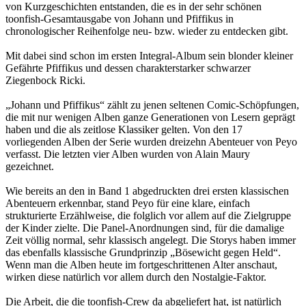
von Kurzgeschichten entstanden, die es in der sehr schönen
toonfish-Gesamtausgabe von Johann und Pfiffikus in
chronologischer Reihenfolge neu- bzw. wieder zu entdecken gibt.
Mit dabei sind schon im ersten Integral-Album sein blonder kleiner
Gefährte Pfiffikus und dessen charakterstarker schwarzer
Ziegenbock Ricki.
„Johann und Pfiffikus“ zählt zu jenen seltenen Comic-Schöpfungen,
die mit nur wenigen Alben ganze Generationen von Lesern geprägt
haben und die als zeitlose Klassiker gelten. Von den 17
vorliegenden Alben der Serie wurden dreizehn Abenteuer von Peyo
verfasst. Die letzten vier Alben wurden von Alain Maury
gezeichnet.
Wie bereits an den in Band 1 abgedruckten drei ersten klassischen
Abenteuern erkennbar, stand Peyo für eine klare, einfach
strukturierte Erzählweise, die folglich vor allem auf die Zielgruppe
der Kinder zielte. Die Panel-Anordnungen sind, für die damalige
Zeit völlig normal, sehr klassisch angelegt. Die Storys haben immer
das ebenfalls klassische Grundprinzip „Bösewicht gegen Held“.
Wenn man die Alben heute im fortgeschrittenen Alter anschaut,
wirken diese natürlich vor allem durch den Nostalgie-Faktor.
Die Arbeit, die die toonfish-Crew da abgeliefert hat, ist natürlich