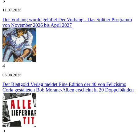
3
11.07.2026
Der Vorhang wurde gelüftet
Der Vorhang - Das Splitter Programm
von November 2026 bis April 2027
4
05.08.2026
Der Blattgold-Verlag meldet
Eine Edition der 40 von Felicísimo
Coria gestalteten Bob Morane-Alben erscheint in 20 Doppelbänden
5