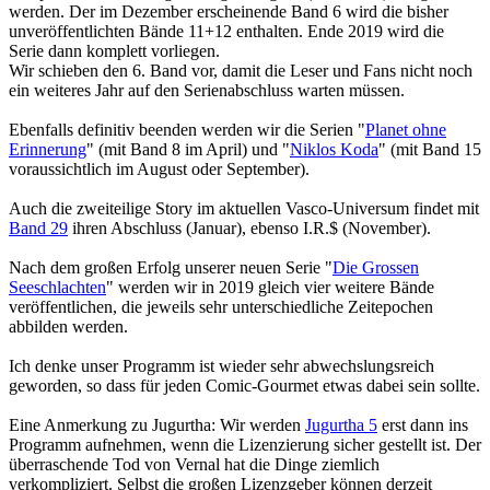
werden. Der im Dezember erscheinende Band 6 wird die bisher
unveröffentlichten Bände 11+12 enthalten. Ende 2019 wird die
Serie dann komplett vorliegen.
Wir schieben den 6. Band vor, damit die Leser und Fans nicht noch
ein weiteres Jahr auf den Serienabschluss warten müssen.
Ebenfalls definitiv beenden werden wir die Serien "
Planet ohne
Erinnerung
" (mit Band 8 im April) und "
Niklos Koda
" (mit Band 15
voraussichtlich im August oder September).
Auch die zweiteilige Story im aktuellen Vasco-Universum findet mit
Band 29
ihren Abschluss (Januar), ebenso I.R.$ (November).
Nach dem großen Erfolg unserer neuen Serie "
Die Grossen
Seeschlachten
" werden wir in 2019 gleich vier weitere Bände
veröffentlichen, die jeweils sehr unterschiedliche Zeitepochen
abbilden werden.
Ich denke unser Programm ist wieder sehr abwechslungsreich
geworden, so dass für jeden Comic-Gourmet etwas dabei sein sollte.
Eine Anmerkung zu Jugurtha: Wir werden
Jugurtha 5
erst dann ins
Programm aufnehmen, wenn die Lizenzierung sicher gestellt ist. Der
überraschende Tod von Vernal hat die Dinge ziemlich
verkompliziert. Selbst die großen Lizenzgeber können derzeit