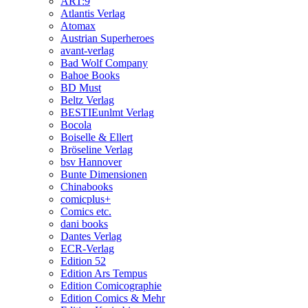
ART:9
Atlantis Verlag
Atomax
Austrian Superheroes
avant-verlag
Bad Wolf Company
Bahoe Books
BD Must
Beltz Verlag
BESTIEunlmt Verlag
Bocola
Boiselle & Ellert
Bröseline Verlag
bsv Hannover
Bunte Dimensionen
Chinabooks
comicplus+
Comics etc.
dani books
Dantes Verlag
ECR-Verlag
Edition 52
Edition Ars Tempus
Edition Comicographie
Edition Comics & Mehr