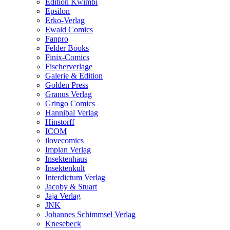
Edition Kwimbi
Epsilon
Erko-Verlag
Ewald Comics
Fanpro
Felder Books
Finix-Comics
Fischerverlage
Galerie & Edition
Golden Press
Granus Verlag
Gringo Comics
Hannibal Verlag
Hinstorff
ICOM
ilovecomics
Impian Verlag
Insektenhaus
Insektenkult
Interdictum Verlag
Jacoby & Stuart
Jaja Verlag
JNK
Johannes Schimmsel Verlag
Knesebeck