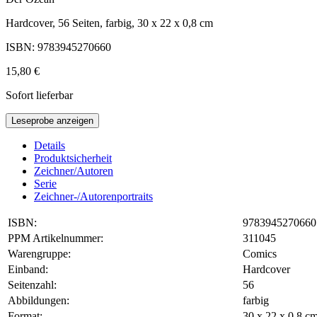
Hardcover, 56 Seiten, farbig, 30 x 22 x 0,8 cm
ISBN: 9783945270660
15,80 €
Sofort lieferbar
Leseprobe anzeigen
Details
Produktsicherheit
Zeichner/Autoren
Serie
Zeichner-/Autorenportraits
ISBN:
9783945270660
PPM Artikelnummer:
311045
Warengruppe:
Comics
Einband:
Hardcover
Seitenzahl:
56
Abbildungen:
farbig
Format:
30 x 22 x 0,8 