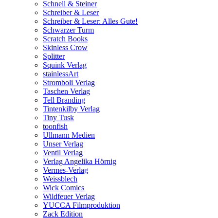
Schnell & Steiner
Schreiber & Leser
Schreiber & Leser: Alles Gute!
Schwarzer Turm
Scratch Books
Skinless Crow
Splitter
Squink Verlag
stainlessArt
Stromboli Verlag
Taschen Verlag
Tell Branding
Tintenkilby Verlag
Tiny Tusk
toonfish
Ullmann Medien
Unser Verlag
Ventil Verlag
Verlag Angelika Hörnig
Vermes-Verlag
Weissblech
Wick Comics
Wildfeuer Verlag
YUCCA Filmproduktion
Zack Edition