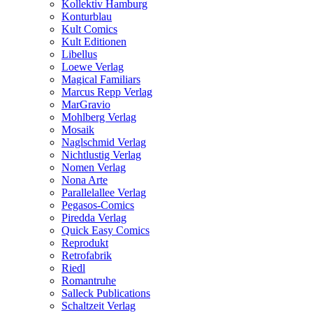
Kollektiv Hamburg
Konturblau
Kult Comics
Kult Editionen
Libellus
Loewe Verlag
Magical Familiars
Marcus Repp Verlag
MarGravio
Mohlberg Verlag
Mosaik
Naglschmid Verlag
Nichtlustig Verlag
Nomen Verlag
Nona Arte
Parallelallee Verlag
Pegasos-Comics
Piredda Verlag
Quick Easy Comics
Reprodukt
Retrofabrik
Riedl
Romantruhe
Salleck Publications
Schaltzeit Verlag