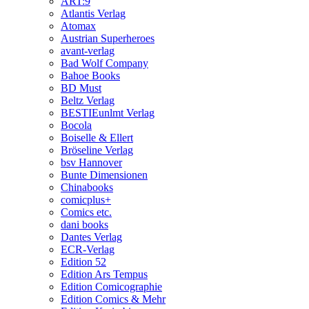
ART:9
Atlantis Verlag
Atomax
Austrian Superheroes
avant-verlag
Bad Wolf Company
Bahoe Books
BD Must
Beltz Verlag
BESTIEunlmt Verlag
Bocola
Boiselle & Ellert
Bröseline Verlag
bsv Hannover
Bunte Dimensionen
Chinabooks
comicplus+
Comics etc.
dani books
Dantes Verlag
ECR-Verlag
Edition 52
Edition Ars Tempus
Edition Comicographie
Edition Comics & Mehr