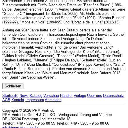
Salamander") und andere Zeichner begann 1985 seine fruchtbare
Zusammenarbeit mit Griffo. Nach dem Dreiteiler "Beatifica Blues" (1986-
89 bei Dargaud) erschien 1988 im Verlag Glénat das erste Album der Serie
"Giacomo C." (insgesamt 15 Bände bis 2005). Mit Griffo als Zeichner
entstanden weiterhin die Alben und Serien "Sade" (1991), "Samba Bugatti"
(1992-97), "Monsieur Noir" (1994/95) und "L'oracle della luna" (2012/13).
Anfang der 90er Jahre hatte sich Jean Dufaux bereits als einer der
führenden Comicautoren im französischsprachigen Raum bewährt. Seither
ist er für verschiedene Zeichner und Verlage tätig. Zu Dufaux'
bekanntesten neueren Comics, die zumeist einer phantastischen,
morbiden Thematik verpflichtet sind, gehören "Das verlorene Land"
(Zeichner Grzegorz Rosinski), "Die Verfolger der Krone" (Martin Jamar),
"Niklos Koda" (Olivier Grenson), "Rapaces" (Enrico Marini), "Dixie Road"
(Hughes Labiano), "Murena" (Philippe Delaby), "Schattenspiele" (Lucien
Rollin), "Djinn" (Ana Mirallès), "Conquistador" (Philippe Xavier) und "Saria"
(Paolo Eleuteri Serpieri u. a.). Für den von diversen Zeichnern und Autoren
fortgeführten Klassiker "Blake und Mortimer" schrieb Jean Dufaux 2013
den Band "Die Septimus-Welle".
Schließen
Startseite
News
Katalog
Vorschau
Händler
Verlage
Über uns
Datenschutz
AGB
Kontakt
Impressum
Anmelden
Copyright © 2026 PPM Vertrieb
PPM Vertriebs GmbH & Co. KG - Verlagsauslieferung und Vertrieb
DE - 32694 Dörentrup, Industriestraße 18
Telefon: +49 - 5265 - 9 55 88 55 Telefax: +49 - 5265 - 9 55 88 66
info@ppm-vertrieb.de