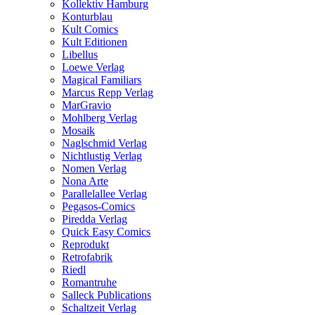
Kollektiv Hamburg
Konturblau
Kult Comics
Kult Editionen
Libellus
Loewe Verlag
Magical Familiars
Marcus Repp Verlag
MarGravio
Mohlberg Verlag
Mosaik
Naglschmid Verlag
Nichtlustig Verlag
Nomen Verlag
Nona Arte
Parallelallee Verlag
Pegasos-Comics
Piredda Verlag
Quick Easy Comics
Reprodukt
Retrofabrik
Riedl
Romantruhe
Salleck Publications
Schaltzeit Verlag