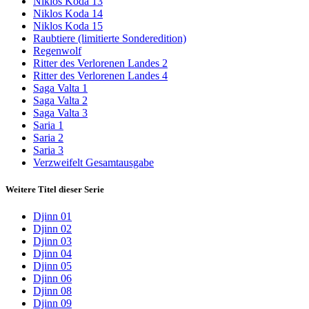
Niklos Koda 13
Niklos Koda 14
Niklos Koda 15
Raubtiere (limitierte Sonderedition)
Regenwolf
Ritter des Verlorenen Landes 2
Ritter des Verlorenen Landes 4
Saga Valta 1
Saga Valta 2
Saga Valta 3
Saria 1
Saria 2
Saria 3
Verzweifelt Gesamtausgabe
Weitere Titel dieser Serie
Djinn 01
Djinn 02
Djinn 03
Djinn 04
Djinn 05
Djinn 06
Djinn 08
Djinn 09