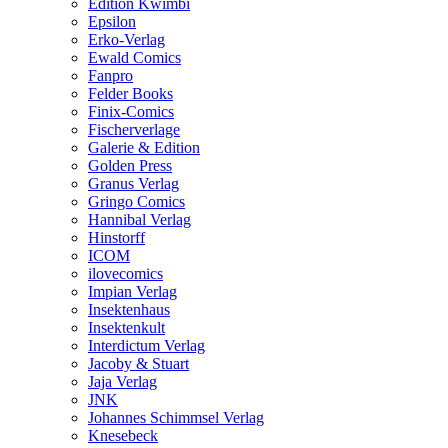
Edition Kwimbi
Epsilon
Erko-Verlag
Ewald Comics
Fanpro
Felder Books
Finix-Comics
Fischerverlage
Galerie & Edition
Golden Press
Granus Verlag
Gringo Comics
Hannibal Verlag
Hinstorff
ICOM
ilovecomics
Impian Verlag
Insektenhaus
Insektenkult
Interdictum Verlag
Jacoby & Stuart
Jaja Verlag
JNK
Johannes Schimmsel Verlag
Knesebeck