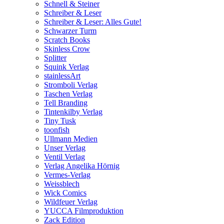
Schnell & Steiner
Schreiber & Leser
Schreiber & Leser: Alles Gute!
Schwarzer Turm
Scratch Books
Skinless Crow
Splitter
Squink Verlag
stainlessArt
Stromboli Verlag
Taschen Verlag
Tell Branding
Tintenkilby Verlag
Tiny Tusk
toonfish
Ullmann Medien
Unser Verlag
Ventil Verlag
Verlag Angelika Hörnig
Vermes-Verlag
Weissblech
Wick Comics
Wildfeuer Verlag
YUCCA Filmproduktion
Zack Edition