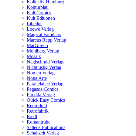
Kollektiv Hamburg
Konturblau
Kult Comics
Kult Editionen
Libellus
Loewe Verlag
Magical Familiars
Marcus Repp Verlag
MarGravio
Mohlberg Verlag
Mosaik
Naglschmid Verlag
Nichtlustig Verlag
Nomen Verlag
Nona Arte
Parallelallee Verlag
Pegasos-Comics
Piredda Verlag
Quick Easy Comics
Reprodukt
Retrofabrik
Riedl
Romantruhe
Salleck Publications
Schaltzeit Verlag