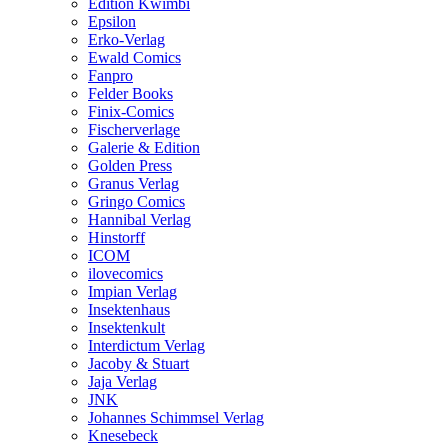
Edition Kwimbi
Epsilon
Erko-Verlag
Ewald Comics
Fanpro
Felder Books
Finix-Comics
Fischerverlage
Galerie & Edition
Golden Press
Granus Verlag
Gringo Comics
Hannibal Verlag
Hinstorff
ICOM
ilovecomics
Impian Verlag
Insektenhaus
Insektenkult
Interdictum Verlag
Jacoby & Stuart
Jaja Verlag
JNK
Johannes Schimmsel Verlag
Knesebeck