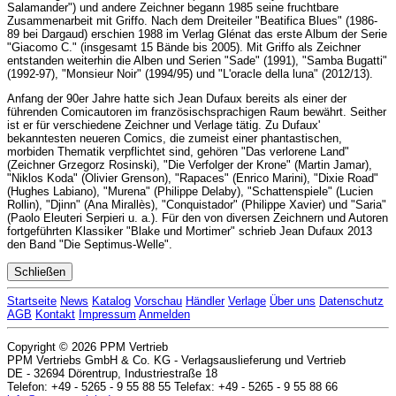
Salamander") und andere Zeichner begann 1985 seine fruchtbare
Zusammenarbeit mit Griffo. Nach dem Dreiteiler "Beatifica Blues" (1986-
89 bei Dargaud) erschien 1988 im Verlag Glénat das erste Album der Serie
"Giacomo C." (insgesamt 15 Bände bis 2005). Mit Griffo als Zeichner
entstanden weiterhin die Alben und Serien "Sade" (1991), "Samba Bugatti"
(1992-97), "Monsieur Noir" (1994/95) und "L'oracle della luna" (2012/13).
Anfang der 90er Jahre hatte sich Jean Dufaux bereits als einer der
führenden Comicautoren im französischsprachigen Raum bewährt. Seither
ist er für verschiedene Zeichner und Verlage tätig. Zu Dufaux'
bekanntesten neueren Comics, die zumeist einer phantastischen,
morbiden Thematik verpflichtet sind, gehören "Das verlorene Land"
(Zeichner Grzegorz Rosinski), "Die Verfolger der Krone" (Martin Jamar),
"Niklos Koda" (Olivier Grenson), "Rapaces" (Enrico Marini), "Dixie Road"
(Hughes Labiano), "Murena" (Philippe Delaby), "Schattenspiele" (Lucien
Rollin), "Djinn" (Ana Mirallès), "Conquistador" (Philippe Xavier) und "Saria"
(Paolo Eleuteri Serpieri u. a.). Für den von diversen Zeichnern und Autoren
fortgeführten Klassiker "Blake und Mortimer" schrieb Jean Dufaux 2013
den Band "Die Septimus-Welle".
Schließen
Startseite
News
Katalog
Vorschau
Händler
Verlage
Über uns
Datenschutz
AGB
Kontakt
Impressum
Anmelden
Copyright © 2026 PPM Vertrieb
PPM Vertriebs GmbH & Co. KG - Verlagsauslieferung und Vertrieb
DE - 32694 Dörentrup, Industriestraße 18
Telefon: +49 - 5265 - 9 55 88 55 Telefax: +49 - 5265 - 9 55 88 66