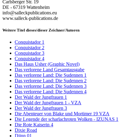
Carlsberger Str. 19
DE - 67319 Wattenheim
info@salleckpublications.eu
www.salleck-publications.de
Weitere Titel dieses/dieser Zeichner/Autoren
Conquistador 1
Conquistador 2
Conquistador 3
Conquistador 4
Das Haus Usher (Graphic Novel)
Das verlorene Land Gesamtausgabe
Das verlorene Land: Die Sudennen 1
Das verlorene Land: Die Sudennen 2
Das verlorene Land: Die Sudennen 3
Das verlorene Land: Die Sudennen 4
Der Wald der Jungfrauen 1
Der Wald der Jungfrauen 1 - VZA
Der Wald der Jungfrauen 3
Die Abenteuer von Blake und Mortimer 19 VZA
Die Legende der scharlachroten Wolken - IZUNAS 1
Die Rote Kaiserin 4
Dixie Road
Djinn 01