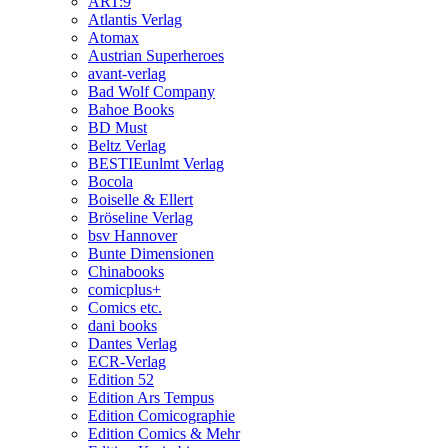
ART:9
Atlantis Verlag
Atomax
Austrian Superheroes
avant-verlag
Bad Wolf Company
Bahoe Books
BD Must
Beltz Verlag
BESTIEunlmt Verlag
Bocola
Boiselle & Ellert
Bröseline Verlag
bsv Hannover
Bunte Dimensionen
Chinabooks
comicplus+
Comics etc.
dani books
Dantes Verlag
ECR-Verlag
Edition 52
Edition Ars Tempus
Edition Comicographie
Edition Comics & Mehr