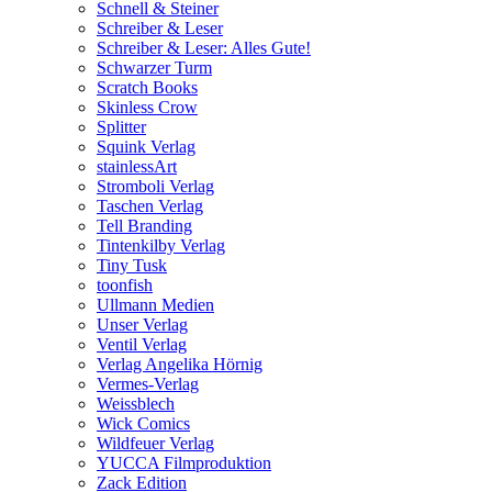
Schnell & Steiner
Schreiber & Leser
Schreiber & Leser: Alles Gute!
Schwarzer Turm
Scratch Books
Skinless Crow
Splitter
Squink Verlag
stainlessArt
Stromboli Verlag
Taschen Verlag
Tell Branding
Tintenkilby Verlag
Tiny Tusk
toonfish
Ullmann Medien
Unser Verlag
Ventil Verlag
Verlag Angelika Hörnig
Vermes-Verlag
Weissblech
Wick Comics
Wildfeuer Verlag
YUCCA Filmproduktion
Zack Edition