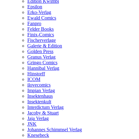
Edition Kwimbi
Epsilon
Erko-Verlag
Ewald Comics
Fanpro
Felder Books
Finix-Comics
Fischerverlage
Galerie & Edition
Golden Press
Granus Verlag
Gringo Comics
Hannibal Verlag
Hinstorff
ICOM
ilovecomics
Impian Verlag
Insektenhaus
Insektenkult
Interdictum Verlag
Jacoby & Stuart
Jaja Verlag
JNK
Johannes Schimmsel Verlag
Knesebeck