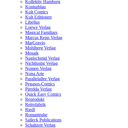
Kollektiv Hamburg
Konturblau
Kult Comics
Kult Editionen
Libellus
Loewe Verlag
Magical Familiars
Marcus Repp Verlag
MarGravio
Mohlberg Verlag
Mosaik
Naglschmid Verlag
Nichtlustig Verlag
Nomen Verlag
Nona Arte
Parallelallee Verlag
Pegasos-Comics
Piredda Verlag
Quick Easy Comics
Reprodukt
Retrofabrik
Riedl
Romantruhe
Salleck Publications
Schaltzeit Verlag