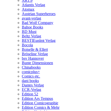
ART:9
Atlantis Verlag
Atomax
Austrian Superheroes
avant-verlag
Bad Wolf Company
Bahoe Books
BD Must
Beltz Verlag
BESTIEunlmt Verlag
Bocola
Boiselle & Ellert
Bröseline Verlag
bsv Hannover
Bunte Dimensionen
Chinabooks
comicplus+
Comics etc.
dani books
Dantes Verlag
ECR-Verlag
Edition 52
Edition Ars Tempus
Edition Comicographie
Edition Comics & Mehr