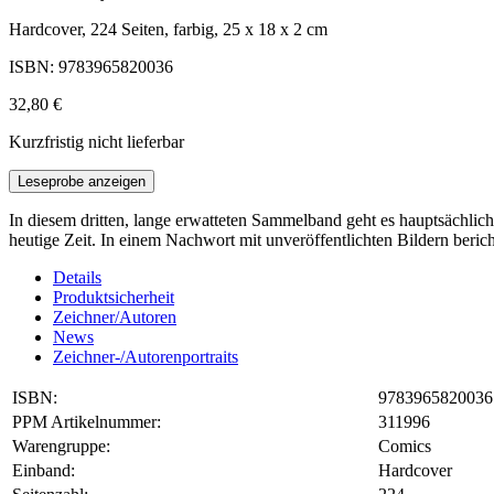
Hardcover, 224 Seiten, farbig, 25 x 18 x 2 cm
ISBN: 9783965820036
32,80 €
Kurzfristig nicht lieferbar
Leseprobe anzeigen
In diesem dritten, lange erwatteten Sammelband geht es hauptsächlic
heutige Zeit. In einem Nachwort mit unveröffentlichten Bildern beric
Details
Produktsicherheit
Zeichner/Autoren
News
Zeichner-/Autorenportraits
ISBN:
9783965820036
PPM Artikelnummer:
311996
Warengruppe:
Comics
Einband:
Hardcover