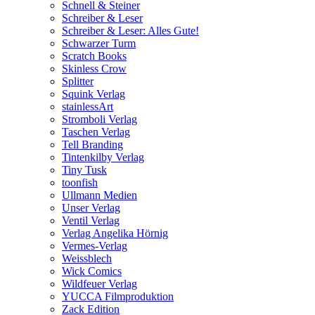
Schnell & Steiner
Schreiber & Leser
Schreiber & Leser: Alles Gute!
Schwarzer Turm
Scratch Books
Skinless Crow
Splitter
Squink Verlag
stainlessArt
Stromboli Verlag
Taschen Verlag
Tell Branding
Tintenkilby Verlag
Tiny Tusk
toonfish
Ullmann Medien
Unser Verlag
Ventil Verlag
Verlag Angelika Hörnig
Vermes-Verlag
Weissblech
Wick Comics
Wildfeuer Verlag
YUCCA Filmproduktion
Zack Edition