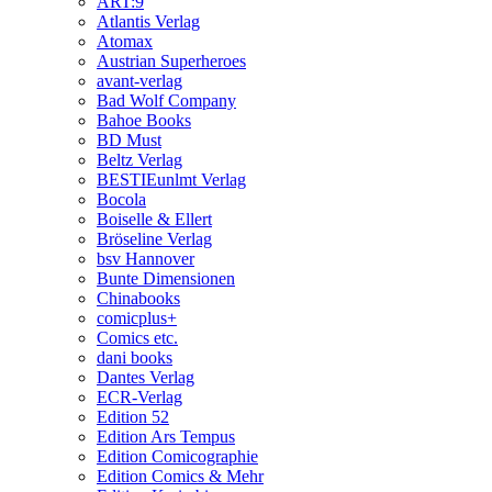
ART:9
Atlantis Verlag
Atomax
Austrian Superheroes
avant-verlag
Bad Wolf Company
Bahoe Books
BD Must
Beltz Verlag
BESTIEunlmt Verlag
Bocola
Boiselle & Ellert
Bröseline Verlag
bsv Hannover
Bunte Dimensionen
Chinabooks
comicplus+
Comics etc.
dani books
Dantes Verlag
ECR-Verlag
Edition 52
Edition Ars Tempus
Edition Comicographie
Edition Comics & Mehr