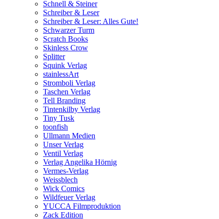
Schnell & Steiner
Schreiber & Leser
Schreiber & Leser: Alles Gute!
Schwarzer Turm
Scratch Books
Skinless Crow
Splitter
Squink Verlag
stainlessArt
Stromboli Verlag
Taschen Verlag
Tell Branding
Tintenkilby Verlag
Tiny Tusk
toonfish
Ullmann Medien
Unser Verlag
Ventil Verlag
Verlag Angelika Hörnig
Vermes-Verlag
Weissblech
Wick Comics
Wildfeuer Verlag
YUCCA Filmproduktion
Zack Edition