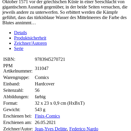
Oktober 1571 vor der griechischen Küste in einer Seeschlacht von
gigantischem Ausmaß gegenüber, in der beide Seiten versuchen, die
jeweils andere zu unterwerfen. So erbittert werden die Kämpfe
geführt, dass das türkisblaue Wasser des Mittelmeeres die Farbe des
Blutes annimmt…
Details
Produktsicherheit
Zeichner/Autoren
Serie
ISBN:
9783945270721
PPM
311047
Artikelnummer:
Warengruppe:
Comics
Einband:
Hardcover
Seitenzahl:
56
Abbildungen:
farbig
Format:
32 x 23 x 0,9 cm (HxBxT)
Gewicht:
543 g
Erschienen bei:
Finix-Comics
Erschienen am:
26.05.2021
Zeichner/Autor:
Jean-Yves Delitte
,
Federico Nardo