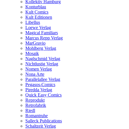
Kollektiv Hamburg
Konturblau
Kult Comics
Kult Editionen
Libellus
Loewe Verlag
Magical Familiars
Marcus Repp Verlag
MarGravio
Mohlberg Verlag
Mosaik
Naglschmid Verlag
Nichtlustig Verlag
Nomen Verlag
Nona Arte
Parallelallee Verlag
Pegasos-Comics
Piredda Verlag
Quick Easy Comics
Reprodukt
Retrofabrik
Riedl
Romantruhe
Salleck Publications
Schaltzeit Verlag