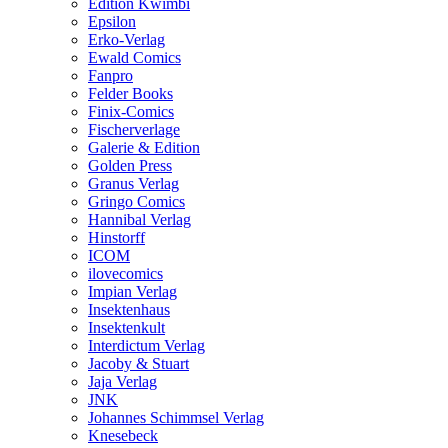
Edition Kwimbi
Epsilon
Erko-Verlag
Ewald Comics
Fanpro
Felder Books
Finix-Comics
Fischerverlage
Galerie & Edition
Golden Press
Granus Verlag
Gringo Comics
Hannibal Verlag
Hinstorff
ICOM
ilovecomics
Impian Verlag
Insektenhaus
Insektenkult
Interdictum Verlag
Jacoby & Stuart
Jaja Verlag
JNK
Johannes Schimmsel Verlag
Knesebeck