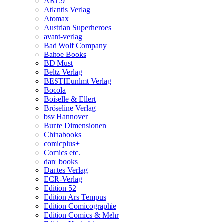
ART:9
Atlantis Verlag
Atomax
Austrian Superheroes
avant-verlag
Bad Wolf Company
Bahoe Books
BD Must
Beltz Verlag
BESTIEunlmt Verlag
Bocola
Boiselle & Ellert
Bröseline Verlag
bsv Hannover
Bunte Dimensionen
Chinabooks
comicplus+
Comics etc.
dani books
Dantes Verlag
ECR-Verlag
Edition 52
Edition Ars Tempus
Edition Comicographie
Edition Comics & Mehr