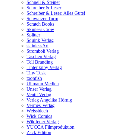
Schnell & Steiner
Schreiber & Leser
Schreiber & Leser: Alles Gute!
Schwarzer Turm
Scratch Books
Skinless Crow
Splitter
Squink Verlag
stainlessArt
Stromboli Verlag
Taschen Verlag
Tell Branding
Tintenkilby Verlag
Tiny Tusk
toonfish
Ullmann Medien
Unser Verlag
Ventil Verlag
Verlag Angelika Hörnig
Vermes-Verlag
Weissblech
Wick Comics
Wildfeuer Verlag
YUCCA Filmproduktion
Zack Edition