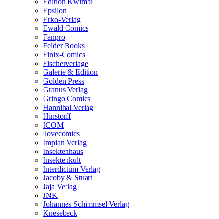
Edition Kwimbi
Epsilon
Erko-Verlag
Ewald Comics
Fanpro
Felder Books
Finix-Comics
Fischerverlage
Galerie & Edition
Golden Press
Granus Verlag
Gringo Comics
Hannibal Verlag
Hinstorff
ICOM
ilovecomics
Impian Verlag
Insektenhaus
Insektenkult
Interdictum Verlag
Jacoby & Stuart
Jaja Verlag
JNK
Johannes Schimmsel Verlag
Knesebeck