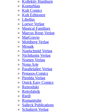
Kollektiv Hamburg
Konturblau
Kult Comics
Kult Editionen
Libellus
Loewe Verlag
Magical Familiars
Marcus Repp Verlag
MarGravio
Mohlberg Verlag
Mosaik
Naglschmid Verlag
Nichtlustig Verlag
Nomen Verlag
Nona Arte
Parallelallee Verlag
Pegasos-Comics
Piredda Verlag
Quick Easy Comics
Reprodukt
Retrofabrik
Riedl
Romantruhe
Salleck Publications
Schaltzeit Verlag