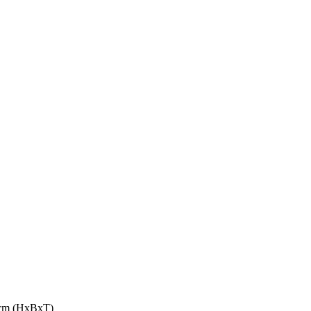
9 cm (HxBxT)