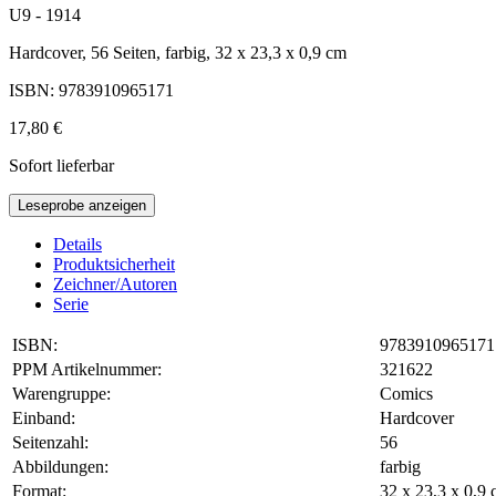
U9 - 1914
Hardcover, 56 Seiten, farbig, 32 x 23,3 x 0,9 cm
ISBN: 9783910965171
17,80 €
Sofort lieferbar
Leseprobe anzeigen
Details
Produktsicherheit
Zeichner/Autoren
Serie
ISBN:
9783910965171
PPM Artikelnummer:
321622
Warengruppe:
Comics
Einband:
Hardcover
Seitenzahl:
56
Abbildungen:
farbig
Format:
32 x 23,3 x 0,