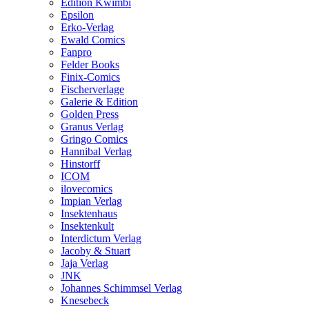
Edition Kwimbi
Epsilon
Erko-Verlag
Ewald Comics
Fanpro
Felder Books
Finix-Comics
Fischerverlage
Galerie & Edition
Golden Press
Granus Verlag
Gringo Comics
Hannibal Verlag
Hinstorff
ICOM
ilovecomics
Impian Verlag
Insektenhaus
Insektenkult
Interdictum Verlag
Jacoby & Stuart
Jaja Verlag
JNK
Johannes Schimmsel Verlag
Knesebeck