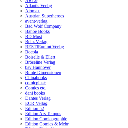
ART:9
Atlantis Verlag
Atomax
Austrian Superheroes
avant-verlag
Bad Wolf Company
Bahoe Books
BD Must
Beltz Verlag
BESTIEunlmt Verlag
Bocola
Boiselle & Ellert
Bröseline Verlag
bsv Hannover
Bunte Dimensionen
Chinabooks
comicplus+
Comics etc.
dani books
Dantes Verlag
ECR-Verlag
Edition 52
Edition Ars Tempus
Edition Comicographie
Edition Comics & Mehr