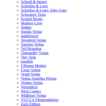
Schnell & Steiner
Schreiber & Leser
Schreiber & Leser: Alles Gute!
Schwarzer Turm
Scratch Books
Skinless Crow
Splitter
Squink Verlag
stainlessArt
Stromboli Verlag
Taschen Verlag
Tell Branding
Tintenkilby Verlag
Tiny Tusk
toonfish
Ullmann Medien
Unser Verlag
Ventil Verlag
Verlag Angelika Hörnig
Vermes-Verlag
Weissblech
Wick Comics
Wildfeuer Verlag
YUCCA Filmproduktion
Zack Edition