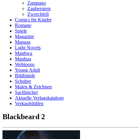
Zampano
Zauberstern
Zwerchfell
Comics für Kinder
Romane
Spiele
Magazine
Mangas
Light Novels
Manhwa
Manhua
Webtoons
Young Adult
Bildbände
Schuber
Malen & Zeichnen
Sachbücher
Aktuelle Verlagskataloge
Verkaufshilfen
Blackbeard 2