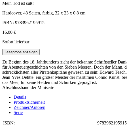
Mein Tod ist süß!
Hardcover, 48 Seiten, farbig, 32 x 23 x 0,8 cm
ISBN: 9783962195915
16,00 €
Sofort lieferbar
Leseprobe anzeigen
Zu Beginn des 18. Jahrhunderts zieht der bekannte Schriftsteller Dan
für Abenteuergeschichten von den Sieben Meeren. Doch der Mann, den 
schrecklichsten aller Piratenkapitäne gewesen zu sein: Edward Teach,
Jean-Yves Delitte, ein großer Meister der maritimen Comic-Kunst, brei
das Meer, für seine Helden und Schurken geprägt ist.
Abschlussband der Miniserie
Details
Produktsicherheit
Zeichner/Autoren
Serie
ISBN:
9783962195915