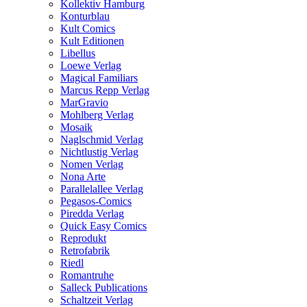
Kollektiv Hamburg
Konturblau
Kult Comics
Kult Editionen
Libellus
Loewe Verlag
Magical Familiars
Marcus Repp Verlag
MarGravio
Mohlberg Verlag
Mosaik
Naglschmid Verlag
Nichtlustig Verlag
Nomen Verlag
Nona Arte
Parallelallee Verlag
Pegasos-Comics
Piredda Verlag
Quick Easy Comics
Reprodukt
Retrofabrik
Riedl
Romantruhe
Salleck Publications
Schaltzeit Verlag