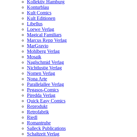
Kollektiv Hamburg
Konturblau
Kult Comics
Kult Editionen
Libellus
Loewe Verlag
Magical Familiars
Marcus Repp Verlag
MarGravio
Mohlberg Verlag
Mosaik
Naglschmid Verlag
Nichtlustig Verlag
Nomen Verlag
Nona Arte
Parallelallee Verlag
Pegasos-Comics
Piredda Verlag
Quick Easy Comics
Reprodukt
Retrofabrik
Riedl
Romantruhe
Salleck Publications
Schaltzeit Verlag