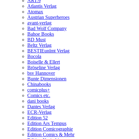
ART:9
Atlantis Verlag
Atomax
Austrian Superheroes
avant-verlag
Bad Wolf Company
Bahoe Books
BD Must
Beltz Verlag
BESTIEunlmt Verlag
Bocola
Boiselle & Ellert
Bröseline Verlag
bsv Hannover
Bunte Dimensionen
Chinabooks
comicplus+
Comics etc.
dani books
Dantes Verlag
ECR-Verlag
Edition 52
Edition Ars Tempus
Edition Comicographie
Edition Comics & Mehr