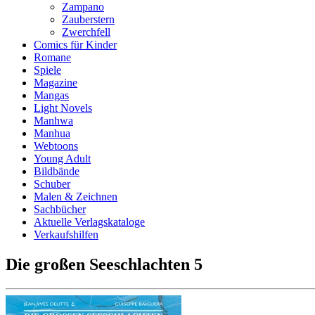
Zampano
Zauberstern
Zwerchfell
Comics für Kinder
Romane
Spiele
Magazine
Mangas
Light Novels
Manhwa
Manhua
Webtoons
Young Adult
Bildbände
Schuber
Malen & Zeichnen
Sachbücher
Aktuelle Verlagskataloge
Verkaufshilfen
Die großen Seeschlachten 5