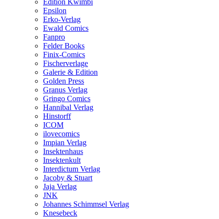
Edition Kwimbi
Epsilon
Erko-Verlag
Ewald Comics
Fanpro
Felder Books
Finix-Comics
Fischerverlage
Galerie & Edition
Golden Press
Granus Verlag
Gringo Comics
Hannibal Verlag
Hinstorff
ICOM
ilovecomics
Impian Verlag
Insektenhaus
Insektenkult
Interdictum Verlag
Jacoby & Stuart
Jaja Verlag
JNK
Johannes Schimmsel Verlag
Knesebeck