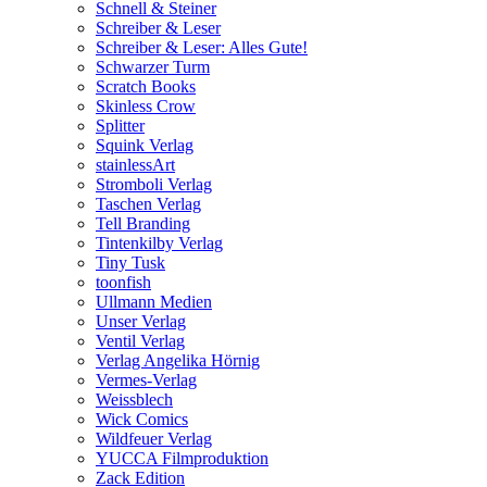
Schnell & Steiner
Schreiber & Leser
Schreiber & Leser: Alles Gute!
Schwarzer Turm
Scratch Books
Skinless Crow
Splitter
Squink Verlag
stainlessArt
Stromboli Verlag
Taschen Verlag
Tell Branding
Tintenkilby Verlag
Tiny Tusk
toonfish
Ullmann Medien
Unser Verlag
Ventil Verlag
Verlag Angelika Hörnig
Vermes-Verlag
Weissblech
Wick Comics
Wildfeuer Verlag
YUCCA Filmproduktion
Zack Edition