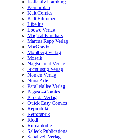
Kollektiv Hamburg
Konturblau
Kult Comics
Kult Editionen
Libellus
Loewe Verlag
Magical Familiars
Marcus Repp Verlag
MarGravio
Mohlberg Verlag
Mosaik
Naglschmid Verlag
Nichtlustig Verlag
Nomen Verlag
Nona Arte
Parallelallee Verlag
Pegasos-Comics
Piredda Verlag
Quick Easy Comics
Reprodukt
Retrofabrik
Riedl
Romantruhe
Salleck Publications
Schaltzeit Verlag