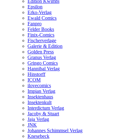
Edition Kwimbi
Epsilon
Erko-Verlag
Ewald Comics
Fanpro
Felder Books
Finix-Comics
Fischerverlage
Galerie & Edition
Golden Press
Granus Verlag
Gringo Comics
Hannibal Verlag
Hinstorff
ICOM
ilovecomics
Impian Verlag
Insektenhaus
Insektenkult
Interdictum Verlag
Jacoby & Stuart
Jaja Verlag
JNK
Johannes Schimmsel Verlag
Knesebeck