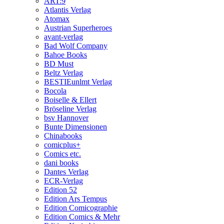
ART:9
Atlantis Verlag
Atomax
Austrian Superheroes
avant-verlag
Bad Wolf Company
Bahoe Books
BD Must
Beltz Verlag
BESTIEunlmt Verlag
Bocola
Boiselle & Ellert
Bröseline Verlag
bsv Hannover
Bunte Dimensionen
Chinabooks
comicplus+
Comics etc.
dani books
Dantes Verlag
ECR-Verlag
Edition 52
Edition Ars Tempus
Edition Comicographie
Edition Comics & Mehr