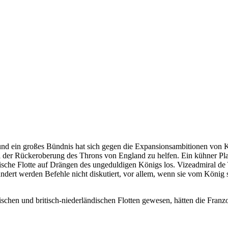
lt und ein großes Bündnis hat sich gegen die Expansionsambitionen vo
i der Rückeroberung des Throns von England zu helfen. Ein kühner Pl
ische Flotte auf Drängen des ungeduldigen Königs los. Vizeadmiral de T
hundert werden Befehle nicht diskutiert, vor allem, wenn sie vom König
ischen und britisch-niederländischen Flotten gewesen, hätten die Franz