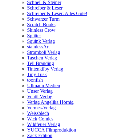
Schnell & Steiner
Schreiber & Leser
Schreiber & Leser: Alles Gute!
Schwarzer Turm
Scratch Books
Skinless Crow
Splitter
Squink Verlag
stainlessArt
Stromboli Verlag
Taschen Verlag
Tell Branding
Tintenkilby Verlag
Tiny Tusk
toonfish
Ullmann Medien
Unser Verlag
Ventil Verlag
Verlag Angelika Hörnig
Vermes-Verlag
Weissblech
Wick Comics
Wildfeuer Verlag
YUCCA Filmproduktion
Zack Edition