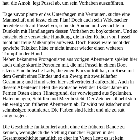
hat, die Amok, legt Pussel ab, um sein Vorhaben auszuführen.
Tage zuvor plante er das Unterfangen mit Vertrauten, suchte eine
Mannschaft und fasste einen Plan! Doch auch sein Widersacher
bereitete sich auf Pussel vor, schickte Spione und versuchte im
Dunkeln mit Handlangern dessen Vorhaben zu boykottieren. Und so
entsteht eine verzwickte Handlung, die in den Reihen von Pussel
nicht nur treue Mitkämpfer aufweist. Doch Pussel wäre nicht der
gewiefte Taktiker, hätte er nicht immer wieder einen weiteren
Trumpf in der Hand.
Neben bekannten Protagonisten aus vorigen Abenteuern spielen hier
auch einige skurrile Personen mit, die mit Pussel in einem Boot
sitzen. Eine hübsche Lady, die einen Kurzauftritt hat, ein Riese mit
dem Gemüt eines Kindes und ein Zwerg mit zweifelhafter
Gesinnung und Hund seien hier stellvertretend aufgezählt. Auch in
diesem Abenteuer liefert die exotische Welt der 1930er Jahre im
Fernen Osten einen Hintergrund, der vorwiegend aus Spelunken,
Hafenanlagen, Schiffen und Meer besteht. Der Zeichenstil hebt sich
ein wenig von früheren Abenteuern ab. Er wirkt realistischer und
schmissiger, routinierter. Die Farben sind leicht und nie zu satt
aufgetragen.
Die Geschichte funktioniert auch, ohne die früheren Bände zu
kennen, wenngleich die Stellung mancher Figuren in der
Gesamtgeschichte natürlich so eher im Vagen liegt; es ist kein