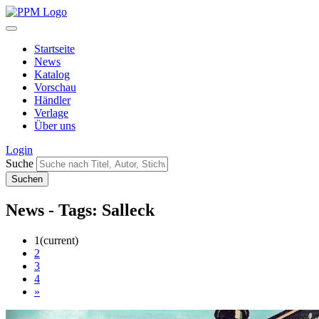
Startseite
News
Katalog
Vorschau
Händler
Verlage
Über uns
Login
Suche
News - Tags: Salleck
1
(current)
2
3
4
»