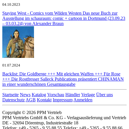
04.10.2023
Staying West - Comics vom Wilden Westen
Das neue Buch zur
Ausstellung im schauraum: comic + cartoon in Dortmund (23.09.23
– 03.03.24) von Alexander Braun
01.07.2024
Backlist: Die Goldberge +++ Mit gleichen Waffen +++ Für Rose
+++ Die Rostfresser
Salleck Publications präsentiert CHINAMAN
in einer wunderschönen Gesamtausgabe
Startseite
News
Katalog
Vorschau
Händler
Verlage
Über uns
Datenschutz
AGB
Kontakt
Impressum
Anmelden
Copyright © 2026 PPM Vertrieb
PPM Vertriebs GmbH & Co. KG - Verlagsauslieferung und Vertrieb
DE - 32694 Dörentrup, Industriestraße 18
Telefon: +49 - 5265 - 9 55 88 55 Telefax: +49 - 5265 - 9 55 88 66