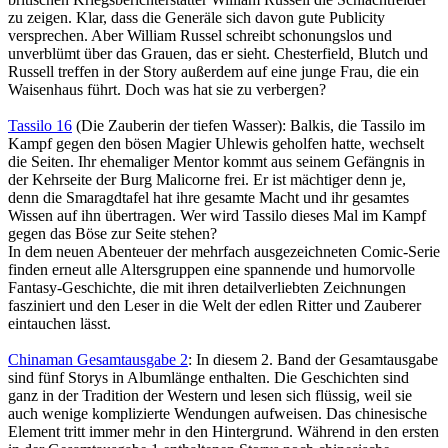
zu zeigen. Klar, dass die Generäle sich davon gute Publicity
versprechen. Aber William Russel schreibt schonungslos und
unverblümt über das Grauen, das er sieht. Chesterfield, Blutch und
Russell treffen in der Story außerdem auf eine junge Frau, die ein
Waisenhaus führt. Doch was hat sie zu verbergen?
Tassilo 16
(Die Zauberin der tiefen Wasser): Balkis, die Tassilo im
Kampf gegen den bösen Magier Uhlewis geholfen hatte, wechselt
die Seiten. Ihr ehemaliger Mentor kommt aus seinem Gefängnis in
der Kehrseite der Burg Malicorne frei. Er ist mächtiger denn je,
denn die Smaragdtafel hat ihre gesamte Macht und ihr gesamtes
Wissen auf ihn übertragen. Wer wird Tassilo dieses Mal im Kampf
gegen das Böse zur Seite stehen?
In dem neuen Abenteuer der mehrfach ausgezeichneten Comic-Serie
finden erneut alle Altersgruppen eine spannende und humorvolle
Fantasy-Geschichte, die mit ihren detailverliebten Zeichnungen
fasziniert und den Leser in die Welt der edlen Ritter und Zauberer
eintauchen lässt.
Chinaman Gesamtausgabe 2
: In diesem 2. Band der Gesamtausgabe
sind fünf Storys in Albumlänge enthalten. Die Geschichten sind
ganz in der Tradition der Western und lesen sich flüssig, weil sie
auch wenige komplizierte Wendungen aufweisen. Das chinesische
Element tritt immer mehr in den Hintergrund. Während in den ersten