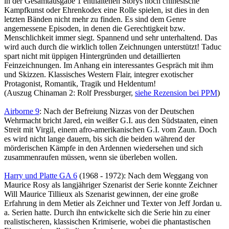
in der Gesamtausgabe 1 enthaltenen Storys noch chinesische
Kampfkunst oder Ehrenkodex eine Rolle spielen, ist dies in den
letzten Bänden nicht mehr zu finden. Es sind dem Genre
angemessene Episoden, in denen die Gerechtigkeit bzw.
Menschlichkeit immer siegt. Spannend und sehr unterhaltend. Das
wird auch durch die wirklich tollen Zeichnungen unterstützt! Taduc
spart nicht mit üppigen Hintergründen und detaillierten
Feinzeichnungen. Im Anhang ein interessantes Gespräch mit ihm
und Skizzen. Klassisches Western Flair, integrer exotischer
Protagonist, Romantik, Tragik und Heldentum!
(Auszug Chinaman 2: Rolf Pressburger,
siehe Rezension bei PPM
)
Airborne 9
: Nach der Befreiung Nizzas von der Deutschen
Wehrmacht bricht Jared, ein weißer G.I. aus den Südstaaten, einen
Streit mit Virgil, einem afro-amerikanischen G.I. vom Zaun. Doch
es wird nicht lange dauern, bis sich die beiden während der
mörderischen Kämpfe in den Ardennen wiedersehen und sich
zusammenraufen müssen, wenn sie überleben wollen.
Harry und Platte GA 6
(1968 - 1972): Nach dem Weggang von
Maurice Rosy als langjähriger Szenarist der Serie konnte Zeichner
Will Maurice Tillieux als Szenarist gewinnen, der eine große
Erfahrung in dem Metier als Zeichner und Texter von Jeff Jordan u.
a. Serien hatte. Durch ihn entwickelte sich die Serie hin zu einer
realistischeren, klassischen Krimiserie, wobei die phantastischen