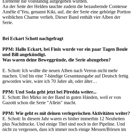
Elemente nie vollständig aufgegeben wurden.
An der Seite der Helden tauchte zudem die bezaubernde Comtesse
Amélie d’Yeu, genannt Kiki, auf, die der Serie eine gehörige Portion
weiblichen Charme verlieh. Dieser Band enthält vier Alben der
Serie.
Bei Eckart Schott nachgefragt
PPM: Hallo Eckart, bei Finix wurde vor ein paar Tagen Boule
und Bill angekündigt.
Was waren deine Beweggründe, die Serie abzugeben?
E. Schott: Ich wollte die neuen Alben nach Verron nicht mehr
machen. Und bis eine 7-bändige Gesamtausgabe auf Deutsch fertig
geworden wäre, wäre ich 70 Jahre alt, oder älter…
PPM: Und Soda geht jetzt bei Piredda weiter...
E. Schott: Bei Mirko ist der Band in guten Händen, weil er von
Gazotti schon die Serie "Allein" macht.
PPM: Wie geht es mit deinen verlegerischen Aktivitäten weiter?
E. Schott: In diesem Jahr waren es bisher immerhin 12 Neuheiten
plus Nachdrucke. Und einige Titel sind noch in der Pipeline. Und
nicht zu vergessen, dass ich immer noch einige Messen/Börsen im