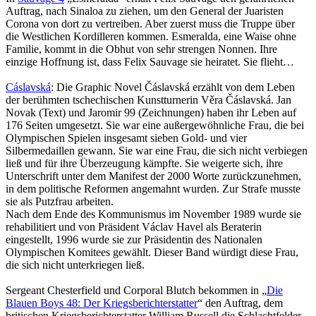
Auftrag, nach Sinaloa zu ziehen, um den General der Juaristen
Corona von dort zu vertreiben. Aber zuerst muss die Truppe über
die Westlichen Kordilleren kommen. Esmeralda, eine Waise ohne
Familie, kommt in die Obhut von sehr strengen Nonnen. Ihre
einzige Hoffnung ist, dass Felix Sauvage sie heiratet. Sie flieht…
Cáslavská
: Die Graphic Novel Čáslavská erzählt von dem Leben
der berühmten tschechischen Kunstturnerin Věra Čáslavská. Jan
Novak (Text) und Jaromir 99 (Zeichnungen) haben ihr Leben auf
176 Seiten umgesetzt. Sie war eine außergewöhnliche Frau, die bei
Olympischen Spielen insgesamt sieben Gold- und vier
Silbermedaillen gewann. Sie war eine Frau, die sich nicht verbiegen
ließ und für ihre Überzeugung kämpfte. Sie weigerte sich, ihre
Unterschrift unter dem Manifest der 2000 Worte zurückzunehmen,
in dem politische Reformen angemahnt wurden. Zur Strafe musste
sie als Putzfrau arbeiten.
Nach dem Ende des Kommunismus im November 1989 wurde sie
rehabilitiert und von Präsident Václav Havel als Beraterin
eingestellt, 1996 wurde sie zur Präsidentin des Nationalen
Olympischen Komitees gewählt. Dieser Band würdigt diese Frau,
die sich nicht unterkriegen ließ.
Sergeant Chesterfield und Corporal Blutch bekommen in „
Die
Blauen Boys 48: Der Kriegsberichterstatter
“ den Auftrag, dem
britischen Kriegsberichterstatter William Russell die Schlachtfelder