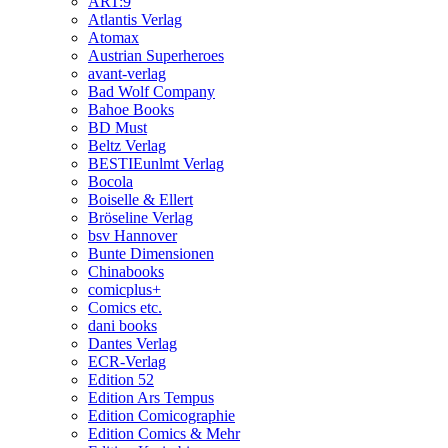
ART:9
Atlantis Verlag
Atomax
Austrian Superheroes
avant-verlag
Bad Wolf Company
Bahoe Books
BD Must
Beltz Verlag
BESTIEunlmt Verlag
Bocola
Boiselle & Ellert
Bröseline Verlag
bsv Hannover
Bunte Dimensionen
Chinabooks
comicplus+
Comics etc.
dani books
Dantes Verlag
ECR-Verlag
Edition 52
Edition Ars Tempus
Edition Comicographie
Edition Comics & Mehr