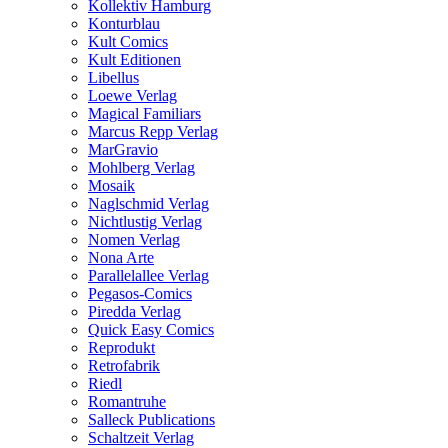
Kollektiv Hamburg
Konturblau
Kult Comics
Kult Editionen
Libellus
Loewe Verlag
Magical Familiars
Marcus Repp Verlag
MarGravio
Mohlberg Verlag
Mosaik
Naglschmid Verlag
Nichtlustig Verlag
Nomen Verlag
Nona Arte
Parallelallee Verlag
Pegasos-Comics
Piredda Verlag
Quick Easy Comics
Reprodukt
Retrofabrik
Riedl
Romantruhe
Salleck Publications
Schaltzeit Verlag