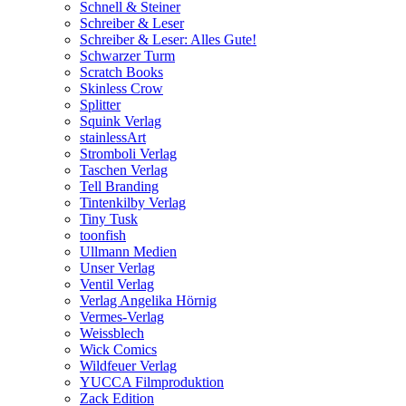
Schnell & Steiner
Schreiber & Leser
Schreiber & Leser: Alles Gute!
Schwarzer Turm
Scratch Books
Skinless Crow
Splitter
Squink Verlag
stainlessArt
Stromboli Verlag
Taschen Verlag
Tell Branding
Tintenkilby Verlag
Tiny Tusk
toonfish
Ullmann Medien
Unser Verlag
Ventil Verlag
Verlag Angelika Hörnig
Vermes-Verlag
Weissblech
Wick Comics
Wildfeuer Verlag
YUCCA Filmproduktion
Zack Edition