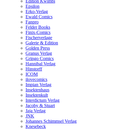
Edition Kwimbi
Epsilon
Erko-Verlag
Ewald Comics
Fanpro
Felder Books
Finix-Comics
Fischerverlage
Galerie & Edition
Golden Press
Granus Verlag
Gringo Comics
Hannibal Verlag
Hinstorff
ICOM
ilovecomics
Impian Verlag
Insektenhaus
Insektenkult
Interdictum Verlag
Jacoby & Stuart
Jaja Verlag
JNK
Johannes Schimmsel Verlag
Knesebeck