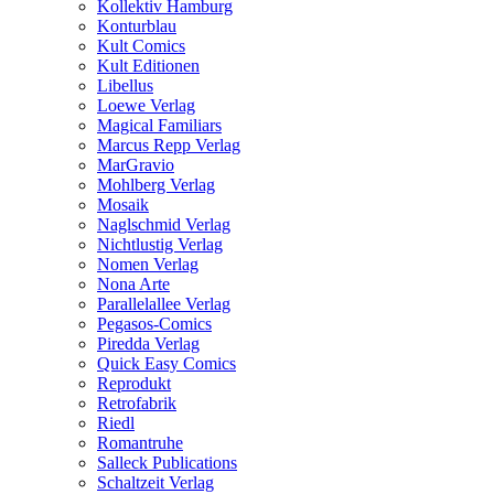
Kollektiv Hamburg
Konturblau
Kult Comics
Kult Editionen
Libellus
Loewe Verlag
Magical Familiars
Marcus Repp Verlag
MarGravio
Mohlberg Verlag
Mosaik
Naglschmid Verlag
Nichtlustig Verlag
Nomen Verlag
Nona Arte
Parallelallee Verlag
Pegasos-Comics
Piredda Verlag
Quick Easy Comics
Reprodukt
Retrofabrik
Riedl
Romantruhe
Salleck Publications
Schaltzeit Verlag