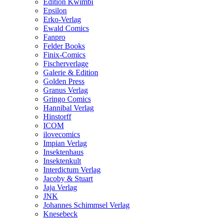
Edition Kwimbi
Epsilon
Erko-Verlag
Ewald Comics
Fanpro
Felder Books
Finix-Comics
Fischerverlage
Galerie & Edition
Golden Press
Granus Verlag
Gringo Comics
Hannibal Verlag
Hinstorff
ICOM
ilovecomics
Impian Verlag
Insektenhaus
Insektenkult
Interdictum Verlag
Jacoby & Stuart
Jaja Verlag
JNK
Johannes Schimmsel Verlag
Knesebeck