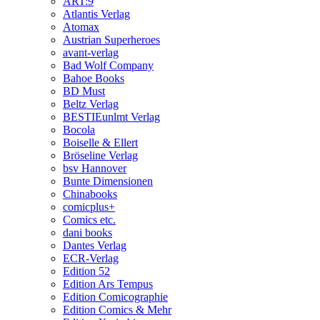
ART:9
Atlantis Verlag
Atomax
Austrian Superheroes
avant-verlag
Bad Wolf Company
Bahoe Books
BD Must
Beltz Verlag
BESTIEunlmt Verlag
Bocola
Boiselle & Ellert
Bröseline Verlag
bsv Hannover
Bunte Dimensionen
Chinabooks
comicplus+
Comics etc.
dani books
Dantes Verlag
ECR-Verlag
Edition 52
Edition Ars Tempus
Edition Comicographie
Edition Comics & Mehr