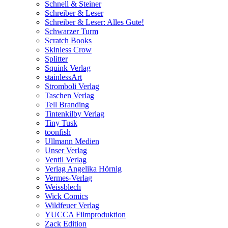
Schnell & Steiner
Schreiber & Leser
Schreiber & Leser: Alles Gute!
Schwarzer Turm
Scratch Books
Skinless Crow
Splitter
Squink Verlag
stainlessArt
Stromboli Verlag
Taschen Verlag
Tell Branding
Tintenkilby Verlag
Tiny Tusk
toonfish
Ullmann Medien
Unser Verlag
Ventil Verlag
Verlag Angelika Hörnig
Vermes-Verlag
Weissblech
Wick Comics
Wildfeuer Verlag
YUCCA Filmproduktion
Zack Edition