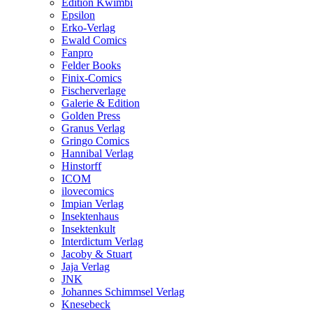
Edition Kwimbi
Epsilon
Erko-Verlag
Ewald Comics
Fanpro
Felder Books
Finix-Comics
Fischerverlage
Galerie & Edition
Golden Press
Granus Verlag
Gringo Comics
Hannibal Verlag
Hinstorff
ICOM
ilovecomics
Impian Verlag
Insektenhaus
Insektenkult
Interdictum Verlag
Jacoby & Stuart
Jaja Verlag
JNK
Johannes Schimmsel Verlag
Knesebeck