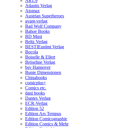
ART:9
Atlantis Verlag
Atomax
Austrian Superheroes
avant-verlag
Bad Wolf Company
Bahoe Books
BD Must
Beltz Verlag
BESTIEunlmt Verlag
Bocola
Boiselle & Ellert
Bröseline Verlag
bsv Hannover
Bunte Dimensionen
Chinabooks
comicplus+
Comics etc.
dani books
Dantes Verlag
ECR-Verlag
Edition 52
Edition Ars Tempus
Edition Comicographie
Edition Comics & Mehr