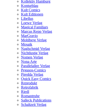
Kollektiv Hamburg
Konturblau
Kult Comics
Kult Editionen
Libellus
Loewe Verlag
Magical Familiars
Marcus Repp Verlag
MarGravio
Mohlberg Verlag
Mosaik
Naglschmid Verlag
Nichtlustig Verlag
Nomen Verlag
Nona Arte
Parallelallee Verlag
Pegasos-Comics
Piredda Verlag
Quick Easy Comics
Reprodukt
Retrofabrik
Riedl
Romantruhe
Salleck Publications
Schaltzeit Verlag