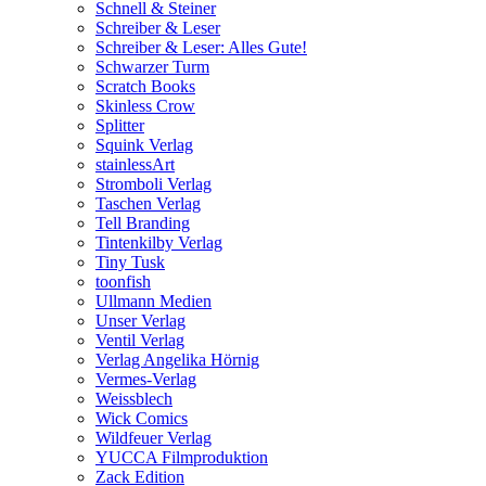
Schnell & Steiner
Schreiber & Leser
Schreiber & Leser: Alles Gute!
Schwarzer Turm
Scratch Books
Skinless Crow
Splitter
Squink Verlag
stainlessArt
Stromboli Verlag
Taschen Verlag
Tell Branding
Tintenkilby Verlag
Tiny Tusk
toonfish
Ullmann Medien
Unser Verlag
Ventil Verlag
Verlag Angelika Hörnig
Vermes-Verlag
Weissblech
Wick Comics
Wildfeuer Verlag
YUCCA Filmproduktion
Zack Edition