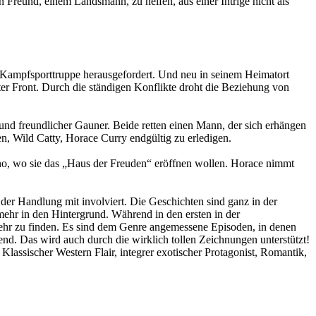
en Freund, einem Landsmann, zu helfen, aus einer Intrige nicht als
n Kampfsporttruppe herausgefordert. Und neu in seinem Heimatort
r Front. Durch die ständigen Konflikte droht die Beziehung von
er und freundlicher Gauner. Beide retten einen Mann, der sich erhängen
n, Wild Catty, Horace Curry endgültig zu erledigen.
o, wo sie das „Haus der Freuden“ eröffnen wollen. Horace nimmt
er Handlung mit involviert. Die Geschichten sind ganz in der
mehr in den Hintergrund. Während in den ersten in der
mehr zu finden. Es sind dem Genre angemessene Episoden, in denen
nd. Das wird auch durch die wirklich tollen Zeichnungen unterstützt!
lassischer Western Flair, integrer exotischer Protagonist, Romantik,