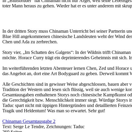
In „Blutsbrüder“ hat Chinaman nicht nur Ärger, weil seine Lebensgefäh
toter Mann heraus zu gehen. Wieder hat er es unter anderem mit skru
In der dritten Story muss Chinaman Unterricht bei seiner Partnerin 
Blue Hill angekommenen chinesische Landsleuten weht der Wind der A
Chen und Ada zu zerbrechen.
Story vier, „Im Schatten des Galgens“: In der Wildnis trifft Chinaman 
möchte. Horace Curry trägt ein deprimierendes Geheimnis mit sich. In
Im weiterführenden letzten Abenteuer lernen Chen, Zed und Horace 
das Angebot an, dort eine Art Bodyguard zu geben. Derweil kommt 
Alle Geschichten sind in gewisser Weise abgeschlossen, bauen aber 
Tradition der Western und lesen sich flüssig, weil sie auch wenige k
Gesamtausgaben enthaltenen Storys noch chinesische Kampfkunst oder
die Gerechtigkeit bzw. Menschlichkeit immer siegt. Würdige Storys i
Taduc spart nicht mit üppigen Hintergründen und detaillierten Feinze
Tragik und Heldentum! Was man so erwartet. Sehr gut!
Chinaman Gesamtausgabe 2
Text: Serge Le Tendre, Zeichnungen: Taduc
260 Seiten