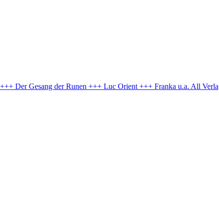
e +++ Der Gesang der Runen +++ Luc Orient +++ Franka u.a.
All Verl