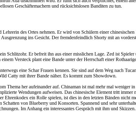
rtin Ada diskriminiert wird. Er fühlt sich auch verpflichtet, einem alt
pellosen Geschäftemachern und rücksichtslosen Banditen zu tun.
und Lehrerin des Ortes nehmen. Er wird von Schülern einer chinesische
usgrenzung ins Gesicht. Der fremdenfeindlich Shorty mit an vorderste
ein Schlitzohr. Er befreit ihn aus einer misslichen Lage. Zed ist Spiel
 einem Versteck plant eine Bande unter der Herrschaft einer Rothaarige
unterwegs eine Schar Frauen kennen. Sie sind auf dem Weg nach Tucan
Wild Catty mit ihrer Bande näher. Es kommt zum Showdown.
vom Thema her aufeinander auf. Chinaman ist mal mehr mal weniger in d
omplizierte Wendungen aufweisen. Das chinesische Element tritt immer 
 Ehrenkodex ein Rolle spielen, ist dies in den letzten Bänden nicht 
m Schatten von Blueberry und Konsorten. Spannend und sehr unterhalte
ichnungen. Im Anhang ein interessantes Gespräch mit ihm und Skizzen. K