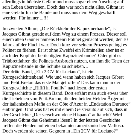
allerdings in höchste Gefahr und muss sogar einen Anschlag auf
sein Leben überstehen. Doch das war noch nicht alles. Gibrat ist
eine Gefahr für die Bande und muss aus dem Weg geschafft
werden. Für immer ...!!!
Im zweiten Album, „Die Rückkehr der Kapuzinerbande“, ist
Jacques Gibrat gerade auf dem Weg zu einem Prozess. Dieser soll
einem alten Gauner namens Henri Polinet gemacht werden, der 10
Jahre auf der Flucht war. Doch kurz vor seinem Prozess gelingt es
Polinet zu fliehen. Er ist ohne Zweifel ein Krimineller, aber ist er
auch der Kopf der berüchtigten Kapuzinerbande? Oder gibt es
Trittbrettfahrer, die Polinets Ausbruch nutzen, um ihm die Taten der
Kapuzinerbande in die Schuhe zu schieben…
Der dritte Band, „Ein 2 CV für Luciano“, ist ein
Kurzgeschichtenband. Wie und wann haben sich Jacques Gibrat
und Petit-Breton das erste Mal getroffen? Das kann man in der
Kurzgeschichte „Rififi in Pouilly“ nachlesen, der ersten
Kurzgeschichte in diesem Band. Dort erfährt man auch etwas über
die Liebeleien von Petit-Breton, die den beiden Helden Ärger mit
der italienischen Mafia an der Côte d’Azur in „Endstation Durance“
einbringen. Und was hat es mit einem Geisterauto auf sich, dass in
der Geschichte „Der verschwundene Hispano“ auftaucht? Wird
Jacques Gibrat das Geheimnis lösen? In der letzten Geschichte
treffen die Helden auf einen bekannten amerikanischen Mafioso.
Doch werden sie seinen Gegnern in „Ein 2CV für Luciano?“