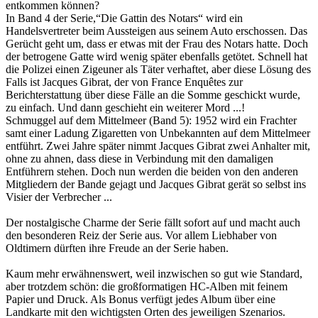
entkommen können?
In Band 4 der Serie,“Die Gattin des Notars“ wird ein
Handelsvertreter beim Aussteigen aus seinem Auto erschossen. Das
Gerücht geht um, dass er etwas mit der Frau des Notars hatte. Doch
der betrogene Gatte wird wenig später ebenfalls getötet. Schnell hat
die Polizei einen Zigeuner als Täter verhaftet, aber diese Lösung des
Falls ist Jacques Gibrat, der von France Enquêtes zur
Berichterstattung über diese Fälle an die Somme geschickt wurde,
zu einfach. Und dann geschieht ein weiterer Mord ...!
Schmuggel auf dem Mittelmeer (Band 5): 1952 wird ein Frachter
samt einer Ladung Zigaretten von Unbekannten auf dem Mittelmeer
entführt. Zwei Jahre später nimmt Jacques Gibrat zwei Anhalter mit,
ohne zu ahnen, dass diese in Verbindung mit den damaligen
Entführern stehen. Doch nun werden die beiden von den anderen
Mitgliedern der Bande gejagt und Jacques Gibrat gerät so selbst ins
Visier der Verbrecher ...
Der nostalgische Charme der Serie fällt sofort auf und macht auch
den besonderen Reiz der Serie aus. Vor allem Liebhaber von
Oldtimern dürften ihre Freude an der Serie haben.
Kaum mehr erwähnenswert, weil inzwischen so gut wie Standard,
aber trotzdem schön: die großformatigen HC-Alben mit feinem
Papier und Druck. Als Bonus verfügt jedes Album über eine
Landkarte mit den wichtigsten Orten des jeweiligen Szenarios.