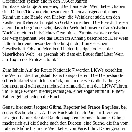
Geschichten spielen alle in den 1950er Jahren.
Für das erste lange Abenteuer, „Die Bande der Weindiebe“, haben
sich Dubois/Delvaux ein besonderes Thema ausgedacht: einen
Krimi um eine Bande von Dieben, die Weinlaster stielt, um den
köstlichen Rebensaft illegal zu Geld zu machen. Die Idee dürfte vor
allem darin begründet sein, dass der Wein bei unseren französischen
Nachbarn ein recht beliebtes Getränk ist. Zumindest war er das in
der Vergangenheit, wie das Buch im Anhang beschreibt: „Der Wein
hatte früher eine besondere Stellung in der französischen
Gesellschaft. Ob am Feierabend in den Kneipen oder in der
bäuerlichen Welt – es geschah oft, dass ein Bauer fünf Liter Wein
am Tag in der Erntezeit trank.“
Zum Inhalt: Auf der Route Nationale 7 werden LKWs gestohlen,
die Wein in die Hauptstadt Paris transportieren. Die Diebesbande
schreckt dabei vor nichts zurück, um an die wertvolle Ladung zu
kommen und geht auch nicht sehr zimperlich mit den LKW-Fahrern
um. Einige werden niedergeschlagen, einer sogar entführt. Einem
Fahrer gelingt jedoch die Flucht.
Genau hier setzt Jacques Gibrat, Reporter bei France-Enquêtes, bei
seiner Recherche an. Auf der Rückfahrt nach Paris trifft er den
besagten Fahrer, der der Bande knapp entkommen konnte. Gibrat
macht sich auf die Suche nach den Dieben, eine Suche, die ihn vom
Tal der Rhône bis in die Weinkeller von Paris führt. Dabei gerät er