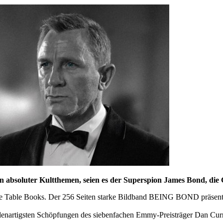
bsoluter Kultthemen, seien es der Superspion James Bond, die Gi
fee Table Books. Der 256 Seiten starke Bildband BEING BOND präsenti
ten Schöpfungen des siebenfachen Emmy-Preisträger Dan Curry, der