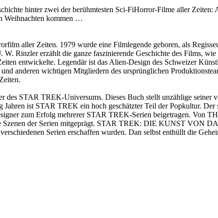
chichte hinter zwei der berühmtesten Sci-FiHorror-Filme aller Zeiten
nn Weihnachten kommen …
rorfilm aller Zeiten. 1979 wurde eine Filmlegende geboren, als Regis
 J. W. Rinzler erzählt die ganze faszinierende Geschichte des Films, 
Zeiten entwickelte. Legendär ist das Alien-Design des Schweizer Künst
ott und anderen wichtigen Mitgliedern des ursprünglichen Produktionste
Zeiten.
eiter des STAR TREK-Universums. Dieses Buch stellt unzählige seiner v
zig Jahren ist STAR TREK ein hoch geschätzter Teil der Popkultur. Der
affendesigner zum Erfolg mehrerer STAR TREK-Serien beigetragen
dige Szenen der Serien mitgeprägt. STAR TREK: DIE KUNST VON DAN 
 verschiedenen Serien erschaffen wurden. Dan selbst enthüllt die Gehei