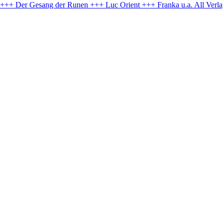
e +++ Der Gesang der Runen +++ Luc Orient +++ Franka u.a.
All Verl