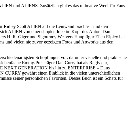
: ALIEN und ALIENS. Zusätzlich gibt es das ultimative Werk für Fans
seur Ridley Scott ALIEN auf die Leinwand brachte – und den
wie sich ALIEN von einer simplen Idee im Kopf des Autors Dan
lers H. R. Giger und Sigourney Weavers Hauptfigur Ellen Ripley hat
ams und vielen nie zuvor gezeigten Fotos und Artworks aus den
erschiedenartigsten Schöpfungen vor: darunter visuelle und praktische
 siebenfache Emmy-Preisträger Dan Curry hat als Regisseur,
. Von THE NEXT GENERATION bis hin zu ENTERPRISE – Dans
CURRY gewährt einen Einblick in die vielen unterschiedlichen
mnisse seiner persönlichen Favoriten. Dieses Buch ist ein Schatz für