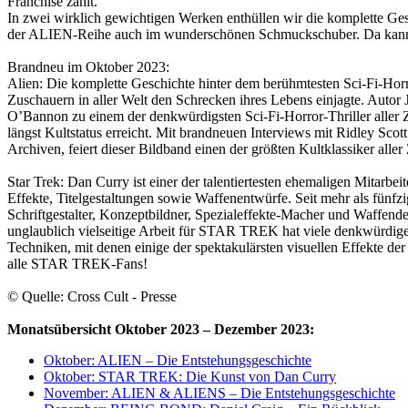
Franchise zählt.
In zwei wirklich gewichtigen Werken enthüllen wir die komplette Ges
der ALIEN-Reihe auch im wunderschönen Schmuckschuber. Da ka
Brandneu im Oktober 2023:
Alien: Die komplette Geschichte hinter dem berühmtesten Sci-Fi-Hor
Zuschauern in aller Welt den Schrecken ihres Lebens einjagte. Autor
O’Bannon zu einem der denkwürdigsten Sci-Fi-Horror-Thriller aller 
längst Kultstatus erreicht. Mit brandneuen Interviews mit Ridley Sc
Archiven, feiert dieser Bildband einen der größten Kultklassiker aller 
Star Trek: Dan Curry ist einer der talentiertesten ehemaligen Mitarb
Effekte, Titelgestaltungen sowie Waffenentwürfe. Seit mehr als fünf
Schriftgestalter, Konzeptbildner, Spezialeffekte-Macher und W
unglaublich vielseitige Arbeit für STAR TREK hat viele denkwür
Techniken, mit denen einige der spektakulärsten visuellen Effekte der
alle STAR TREK-Fans!
© Quelle: Cross Cult - Presse
Monatsübersicht Oktober 2023 – Dezember 2023:
Oktober: ALIEN – Die Entstehungsgeschichte
Oktober: STAR TREK: Die Kunst von Dan Curry
November: ALIEN & ALIENS – Die Entstehungsgeschichte