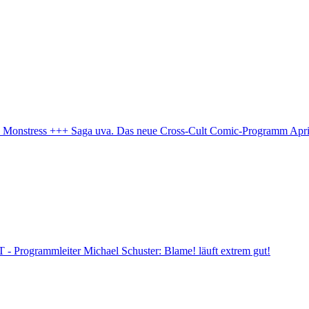
 Monstress +++ Saga uva.
Das neue Cross-Cult Comic-Programm Apri
rogrammleiter Michael Schuster: Blame! läuft extrem gut!