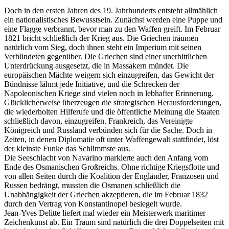
Doch in den ersten Jahren des 19. Jahrhunderts entsteht allmählich
ein nationalistisches Bewusstsein. Zunächst werden eine Puppe und
eine Flagge verbrannt, bevor man zu den Waffen greift. Im Februar
1821 bricht schließlich der Krieg aus. Die Griechen träumen
natürlich vom Sieg, doch ihnen steht ein Imperium mit seinen
Verbündeten gegenüber. Die Griechen sind einer unerbittlichen
Unterdrückung ausgesetzt, die in Massakern mündet. Die
europäischen Mächte weigern sich einzugreifen, das Gewicht der
Bündnisse lähmt jede Initiative, und die Schrecken der
Napoleonischen Kriege sind vielen noch in lebhafter Erinnerung.
Glücklicherweise überzeugen die strategischen Herausforderungen,
die wiederholten Hilferufe und die öffentliche Meinung die Staaten
schließlich davon, einzugreifen. Frankreich, das Vereinigte
Königreich und Russland verbünden sich für die Sache. Doch in
Zeiten, in denen Diplomatie oft unter Waffengewalt stattfindet, löst
der kleinste Funke das Schlimmste aus.
Die Seeschlacht von Navarino markierte auch den Anfang vom
Ende des Osmanischen Großreichs. Ohne richtige Kriegsflotte und
von allen Seiten durch die Koalition der Engländer, Franzosen und
Russen bedrängt, mussten die Osmanen schließlich die
Unabhängigkeit der Griechen akzeptieren, die im Februar 1832
durch den Vertrag von Konstantinopel besiegelt wurde.
Jean-Yves Delitte liefert mal wieder ein Meisterwerk maritimer
Zeichenkunst ab. Ein Traum sind natürlich die drei Doppelseiten mit