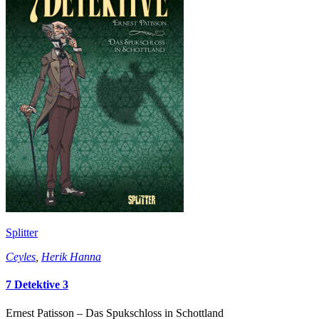
Splitter
Ceyles
,
Herik Hanna
7 Detektive 3
Ernest Patisson – Das Spukschloss in Schottland