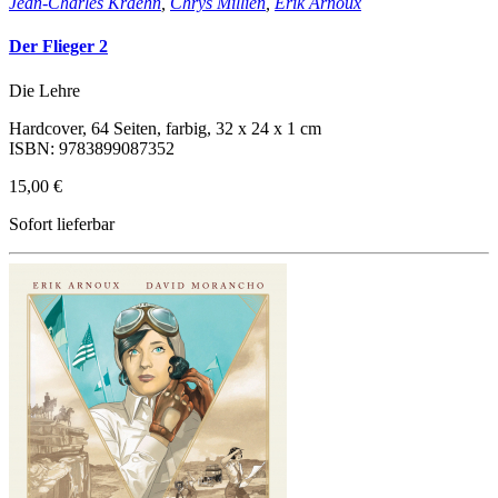
Jean-Charles Kraehn
,
Chrys Millien
,
Erik Arnoux
Der Flieger 2
Die Lehre
Hardcover, 64 Seiten, farbig, 32 x 24 x 1 cm
ISBN: 9783899087352
15,00 €
Sofort lieferbar