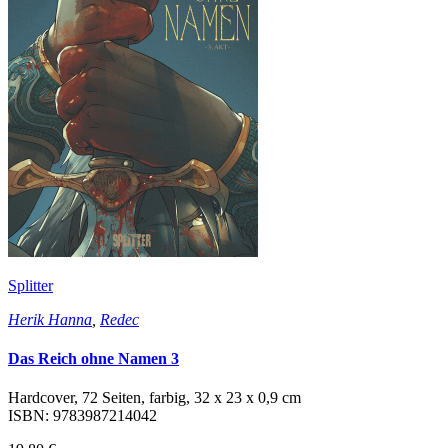
Splitter
Herik Hanna
,
Redec
Das Reich ohne Namen 3
Hardcover, 72 Seiten, farbig, 32 x 23 x 0,9 cm
ISBN: 9783987214042