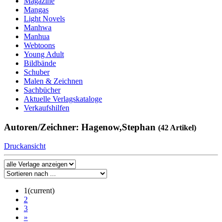
Magazine
Mangas
Light Novels
Manhwa
Manhua
Webtoons
Young Adult
Bildbände
Schuber
Malen & Zeichnen
Sachbücher
Aktuelle Verlagskataloge
Verkaufshilfen
Autoren/Zeichner: Hagenow,Stephan
(42 Artikel)
Druckansicht
1
(current)
2
3
»