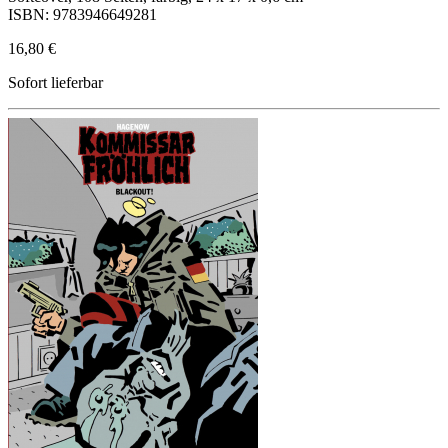
ISBN: 9783946649281
16,80 €
Sofort lieferbar