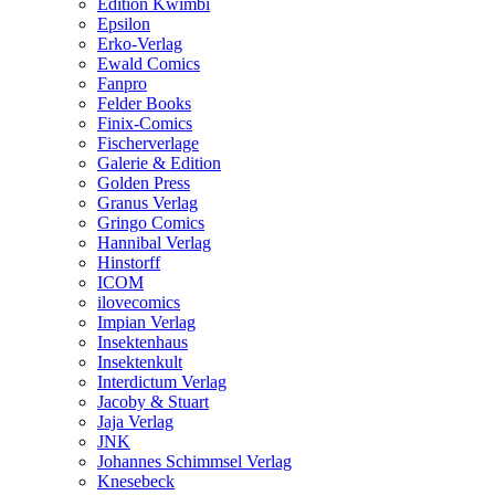
Edition Kwimbi
Epsilon
Erko-Verlag
Ewald Comics
Fanpro
Felder Books
Finix-Comics
Fischerverlage
Galerie & Edition
Golden Press
Granus Verlag
Gringo Comics
Hannibal Verlag
Hinstorff
ICOM
ilovecomics
Impian Verlag
Insektenhaus
Insektenkult
Interdictum Verlag
Jacoby & Stuart
Jaja Verlag
JNK
Johannes Schimmsel Verlag
Knesebeck