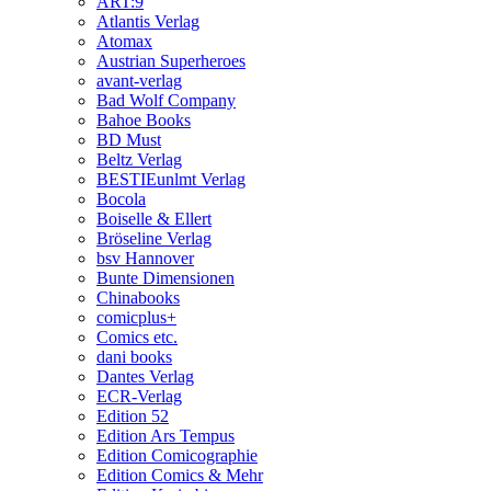
ART:9
Atlantis Verlag
Atomax
Austrian Superheroes
avant-verlag
Bad Wolf Company
Bahoe Books
BD Must
Beltz Verlag
BESTIEunlmt Verlag
Bocola
Boiselle & Ellert
Bröseline Verlag
bsv Hannover
Bunte Dimensionen
Chinabooks
comicplus+
Comics etc.
dani books
Dantes Verlag
ECR-Verlag
Edition 52
Edition Ars Tempus
Edition Comicographie
Edition Comics & Mehr