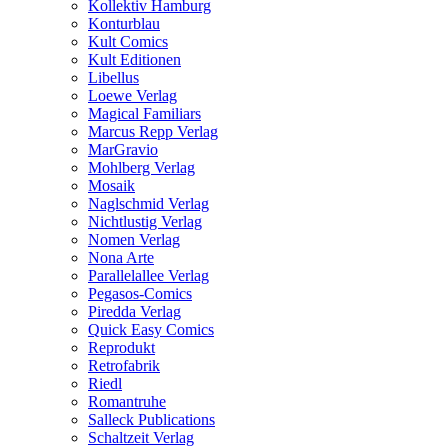
Kollektiv Hamburg
Konturblau
Kult Comics
Kult Editionen
Libellus
Loewe Verlag
Magical Familiars
Marcus Repp Verlag
MarGravio
Mohlberg Verlag
Mosaik
Naglschmid Verlag
Nichtlustig Verlag
Nomen Verlag
Nona Arte
Parallelallee Verlag
Pegasos-Comics
Piredda Verlag
Quick Easy Comics
Reprodukt
Retrofabrik
Riedl
Romantruhe
Salleck Publications
Schaltzeit Verlag