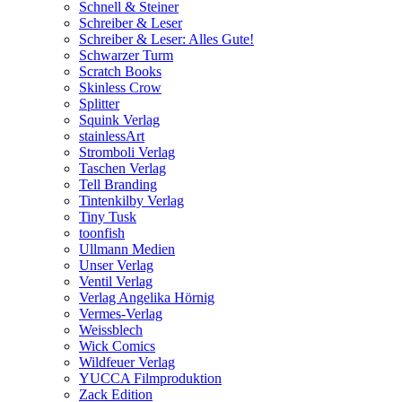
Schnell & Steiner
Schreiber & Leser
Schreiber & Leser: Alles Gute!
Schwarzer Turm
Scratch Books
Skinless Crow
Splitter
Squink Verlag
stainlessArt
Stromboli Verlag
Taschen Verlag
Tell Branding
Tintenkilby Verlag
Tiny Tusk
toonfish
Ullmann Medien
Unser Verlag
Ventil Verlag
Verlag Angelika Hörnig
Vermes-Verlag
Weissblech
Wick Comics
Wildfeuer Verlag
YUCCA Filmproduktion
Zack Edition