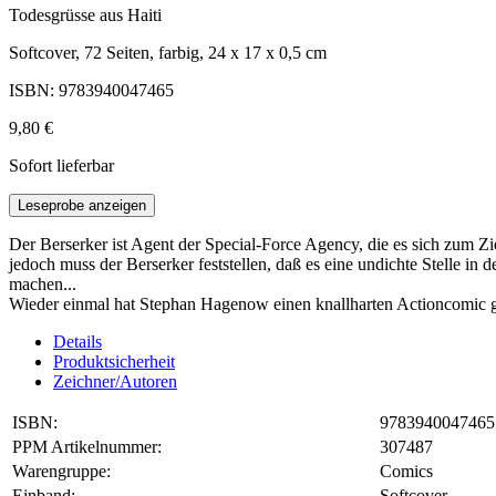
Todesgrüsse aus Haiti
Softcover, 72 Seiten, farbig, 24 x 17 x 0,5 cm
ISBN: 9783940047465
9,80 €
Sofort lieferbar
Leseprobe anzeigen
Der Berserker ist Agent der Special-Force Agency, die es sich zum Zi
jedoch muss der Berserker feststellen, daß es eine undichte Stelle i
machen...
Wieder einmal hat Stephan Hagenow einen knallharten Actioncomic ge
Details
Produktsicherheit
Zeichner/Autoren
ISBN:
9783940047465
PPM Artikelnummer:
307487
Warengruppe:
Comics
Einband:
Softcover