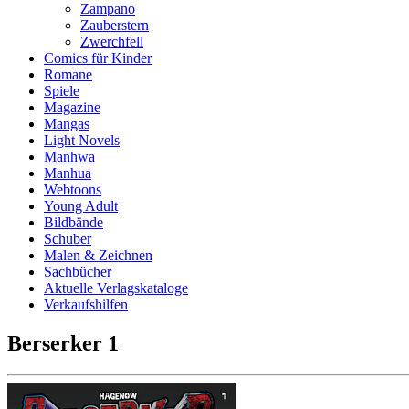
Zampano
Zauberstern
Zwerchfell
Comics für Kinder
Romane
Spiele
Magazine
Mangas
Light Novels
Manhwa
Manhua
Webtoons
Young Adult
Bildbände
Schuber
Malen & Zeichnen
Sachbücher
Aktuelle Verlagskataloge
Verkaufshilfen
Berserker 1