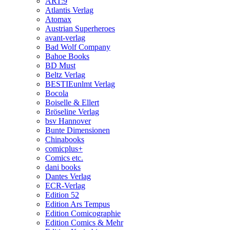
ART:9
Atlantis Verlag
Atomax
Austrian Superheroes
avant-verlag
Bad Wolf Company
Bahoe Books
BD Must
Beltz Verlag
BESTIEunlmt Verlag
Bocola
Boiselle & Ellert
Bröseline Verlag
bsv Hannover
Bunte Dimensionen
Chinabooks
comicplus+
Comics etc.
dani books
Dantes Verlag
ECR-Verlag
Edition 52
Edition Ars Tempus
Edition Comicographie
Edition Comics & Mehr