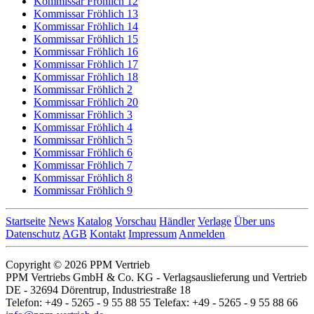
Kommissar Fröhlich 12
Kommissar Fröhlich 13
Kommissar Fröhlich 14
Kommissar Fröhlich 15
Kommissar Fröhlich 16
Kommissar Fröhlich 17
Kommissar Fröhlich 18
Kommissar Fröhlich 2
Kommissar Fröhlich 20
Kommissar Fröhlich 3
Kommissar Fröhlich 4
Kommissar Fröhlich 5
Kommissar Fröhlich 6
Kommissar Fröhlich 7
Kommissar Fröhlich 8
Kommissar Fröhlich 9
Startseite
News
Katalog
Vorschau
Händler
Verlage
Über uns
Datenschutz
AGB
Kontakt
Impressum
Anmelden
Copyright © 2026 PPM Vertrieb
PPM Vertriebs GmbH & Co. KG - Verlagsauslieferung und Vertrieb
DE - 32694 Dörentrup, Industriestraße 18
Telefon: +49 - 5265 - 9 55 88 55 Telefax: +49 - 5265 - 9 55 88 66