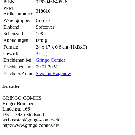
ISBN:
9783946649526
PPM
318610
Artikelnummer:
Warengruppe:
Comics
Einband:
Softcover
Seitenzahl:
108
Abbildungen:
farbig
Format:
24 x 17 x 0,6 cm (HxBxT)
Gewicht:
321 g
Erschienen bei:
Gringo Comics
Erschienen am:
09.01.2024
Zeichner/Autor:
Stephan Hagenow
Hersteller
GRINGO COMICS
Holger Bommer
Lindenstr. 166
DE - 18435 Stralsund
webmaster@gringo-comics.de
http://www.gringo-comics.de/