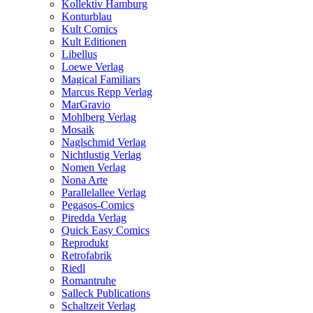
Kollektiv Hamburg
Konturblau
Kult Comics
Kult Editionen
Libellus
Loewe Verlag
Magical Familiars
Marcus Repp Verlag
MarGravio
Mohlberg Verlag
Mosaik
Naglschmid Verlag
Nichtlustig Verlag
Nomen Verlag
Nona Arte
Parallelallee Verlag
Pegasos-Comics
Piredda Verlag
Quick Easy Comics
Reprodukt
Retrofabrik
Riedl
Romantruhe
Salleck Publications
Schaltzeit Verlag