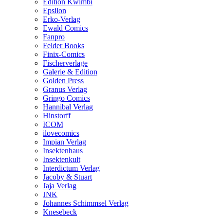
Edition Kwimbi
Epsilon
Erko-Verlag
Ewald Comics
Fanpro
Felder Books
Finix-Comics
Fischerverlage
Galerie & Edition
Golden Press
Granus Verlag
Gringo Comics
Hannibal Verlag
Hinstorff
ICOM
ilovecomics
Impian Verlag
Insektenhaus
Insektenkult
Interdictum Verlag
Jacoby & Stuart
Jaja Verlag
JNK
Johannes Schimmsel Verlag
Knesebeck