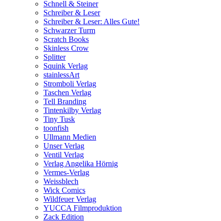
Schnell & Steiner
Schreiber & Leser
Schreiber & Leser: Alles Gute!
Schwarzer Turm
Scratch Books
Skinless Crow
Splitter
Squink Verlag
stainlessArt
Stromboli Verlag
Taschen Verlag
Tell Branding
Tintenkilby Verlag
Tiny Tusk
toonfish
Ullmann Medien
Unser Verlag
Ventil Verlag
Verlag Angelika Hörnig
Vermes-Verlag
Weissblech
Wick Comics
Wildfeuer Verlag
YUCCA Filmproduktion
Zack Edition