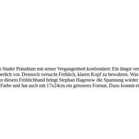
ader Präsidium mit seiner Vergangenheit konfrontiert: Ein längst verga
rlich vor. Dennoch versucht Fröhlich, klaren Kopf zu bewahren. Was 
h in diesem Fröhlichband bringt Stephan Hagenow die Spannung wieder a
 Farbe und hat auch mit 17x24cm ein grösseres Format. Dazu kommt ein