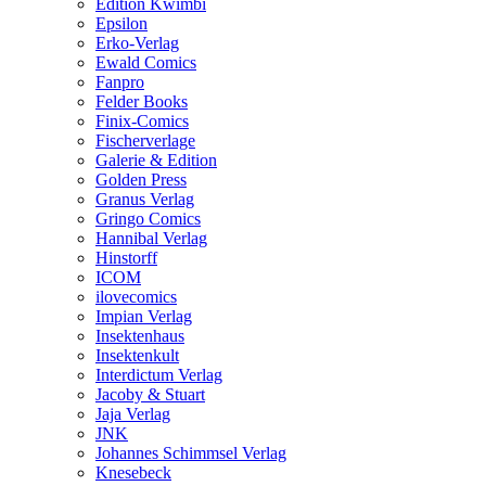
Edition Kwimbi
Epsilon
Erko-Verlag
Ewald Comics
Fanpro
Felder Books
Finix-Comics
Fischerverlage
Galerie & Edition
Golden Press
Granus Verlag
Gringo Comics
Hannibal Verlag
Hinstorff
ICOM
ilovecomics
Impian Verlag
Insektenhaus
Insektenkult
Interdictum Verlag
Jacoby & Stuart
Jaja Verlag
JNK
Johannes Schimmsel Verlag
Knesebeck