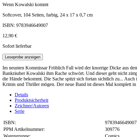
Wenn Kowalski kommt
Softcover, 104 Seiten, farbig, 24 x 17 x 0,7 cm
ISBN: 9783946649007
12,90 €
Sofort lieferbar
Leseprobe anzeigen
Im neunten Kommissar Fröhlich Fall wird der knorrige Dicke aus dem St
Bankräuber Kowalski ihm Rache schwört. Und dieser geht nicht zimpe
die Hände bekommt. Die Sache spitzt sich fortan sichtlich zu... Auc
Krimis und Thriller mögen. Der neue Band ist dieses Mal komplett in
Details
Produktsicherheit
Zeichner/Autoren
Serie
ISBN:
9783946649007
PPM Artikelnummer:
309776
Warengruppe:
Comics