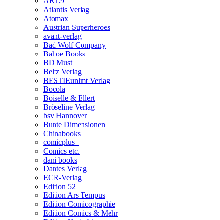
ART:9
Atlantis Verlag
Atomax
Austrian Superheroes
avant-verlag
Bad Wolf Company
Bahoe Books
BD Must
Beltz Verlag
BESTIEunlmt Verlag
Bocola
Boiselle & Ellert
Bröseline Verlag
bsv Hannover
Bunte Dimensionen
Chinabooks
comicplus+
Comics etc.
dani books
Dantes Verlag
ECR-Verlag
Edition 52
Edition Ars Tempus
Edition Comicographie
Edition Comics & Mehr