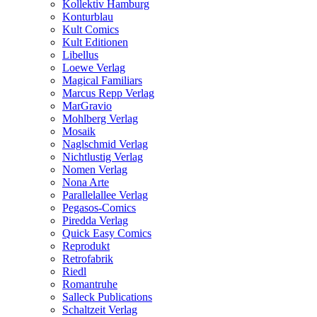
Kollektiv Hamburg
Konturblau
Kult Comics
Kult Editionen
Libellus
Loewe Verlag
Magical Familiars
Marcus Repp Verlag
MarGravio
Mohlberg Verlag
Mosaik
Naglschmid Verlag
Nichtlustig Verlag
Nomen Verlag
Nona Arte
Parallelallee Verlag
Pegasos-Comics
Piredda Verlag
Quick Easy Comics
Reprodukt
Retrofabrik
Riedl
Romantruhe
Salleck Publications
Schaltzeit Verlag