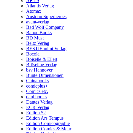
ART:9
Atlantis Verlag
Atomax
Austrian Superheroes
avant-verlag
Bad Wolf Company
Bahoe Books
BD Must
Beltz Verlag
BESTIEunlmt Verlag
Bocola
Boiselle & Ellert
Bröseline Verlag
bsv Hannover
Bunte Dimensionen
Chinabooks
comicplus+
Comics etc.
dani books
Dantes Verlag
ECR-Verlag
Edition 52
Edition Ars Tempus
Edition Comicographie
Edition Comics & Mehr