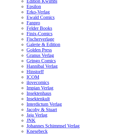
Edition Kwimbi
Epsilon
Erko-Verlag
Ewald Comics
Fanpro
Felder Books
Finix-Comics
Fischerverlage
Galerie & Edition
Golden Press
Granus Verlag
Gringo Comics
Hannibal Verlag
Hinstorff
ICOM
ilovecomics
Impian Verlag
Insektenhaus
Insektenkult
Interdictum Verlag
Jacoby & Stuart
Jaja Verlag
JNK
Johannes Schimmsel Verlag
Knesebeck