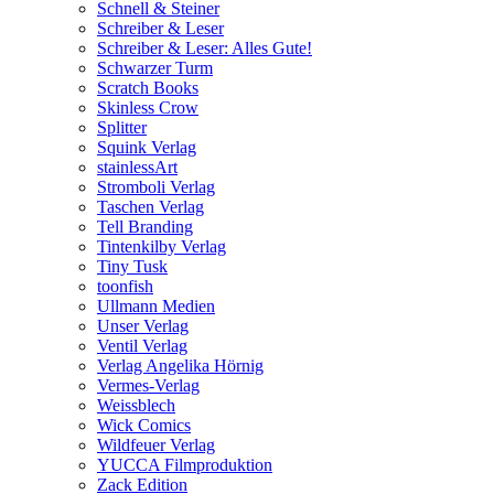
Schnell & Steiner
Schreiber & Leser
Schreiber & Leser: Alles Gute!
Schwarzer Turm
Scratch Books
Skinless Crow
Splitter
Squink Verlag
stainlessArt
Stromboli Verlag
Taschen Verlag
Tell Branding
Tintenkilby Verlag
Tiny Tusk
toonfish
Ullmann Medien
Unser Verlag
Ventil Verlag
Verlag Angelika Hörnig
Vermes-Verlag
Weissblech
Wick Comics
Wildfeuer Verlag
YUCCA Filmproduktion
Zack Edition