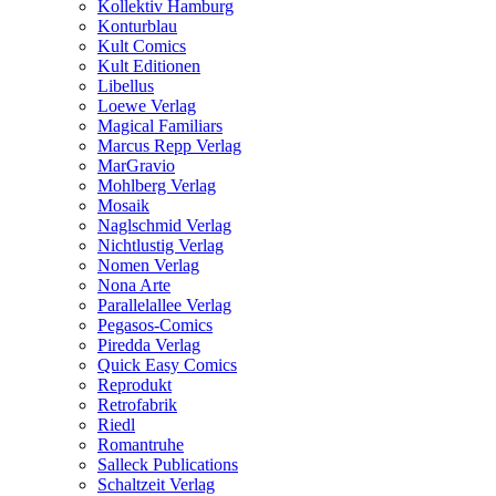
Kollektiv Hamburg
Konturblau
Kult Comics
Kult Editionen
Libellus
Loewe Verlag
Magical Familiars
Marcus Repp Verlag
MarGravio
Mohlberg Verlag
Mosaik
Naglschmid Verlag
Nichtlustig Verlag
Nomen Verlag
Nona Arte
Parallelallee Verlag
Pegasos-Comics
Piredda Verlag
Quick Easy Comics
Reprodukt
Retrofabrik
Riedl
Romantruhe
Salleck Publications
Schaltzeit Verlag