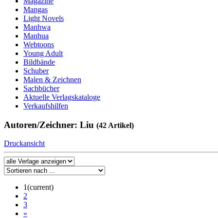
Magazine
Mangas
Light Novels
Manhwa
Manhua
Webtoons
Young Adult
Bildbände
Schuber
Malen & Zeichnen
Sachbücher
Aktuelle Verlagskataloge
Verkaufshilfen
Autoren/Zeichner: Liu
(42 Artikel)
Druckansicht
1
(current)
2
3
»