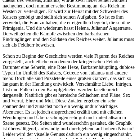
Caesar des Westens, Julianus, würde zwar lieber seinen Studien
nachgehen, doch nimmt er seine Bestimmung an, das Reich im
Westen zu verteidigen. Er wird zur Heirat mit der Schwester des
Kaisers genötigt und stellt sich seinen Aufgaben. So ist es ihm
verwehrt, die Frau zu haben, die er eigentlich begehrt, die schöne
Primigenia. Und die wiederum hasst Helena, Julianus' Angetraute.
Derweil gehen die Kämpfe zwischen den barbarischen
Eindringlingen und den Soldaten des Reiches weiter. Julianus muss
sich als Feldherr beweisen.
Schon zu Beginn der Geschichte werden viele Figuren des Reiches
vorgestellt, auch etliche von denen der kriegerischen Feinde.
Darunter eine Seherin, eine Rote Hexe, Barbarenhäuptling, dubiose
Typen im Umfeld des Kaisers, Getreue von Julianus und andere
mehr. Doch alle sind Puzzleteile eines großen Ganzen, das sich so
langsam in der Handlung entwickelt. Verschmähte Liebe, Intrigen,
List und Fallen in den Kampfgebieten werden facettenreich
dargestellt. Natürlich gibt es heroische Schlachten und Pläne, Sex
und Verrat, Ehre und Mut. Diese Zutaten ergeben ein sehr
spannendes und zunächst noch ein wenig undurchsichtiges
Abenteuer. Es ist jedoch ansprechend erzählt und mit etlichen
Wendungen und Überraschungen sehr gut und unterhaltsam in
Szene gesetzt. Die Seiten sind wunderschön gestaltet, die Graphik
ist überwältigend, aufwändig und durchgehend auf hohem Niveau!
Leider wird der visuelle Genuss dadurch ein wenig eingeschränkt,