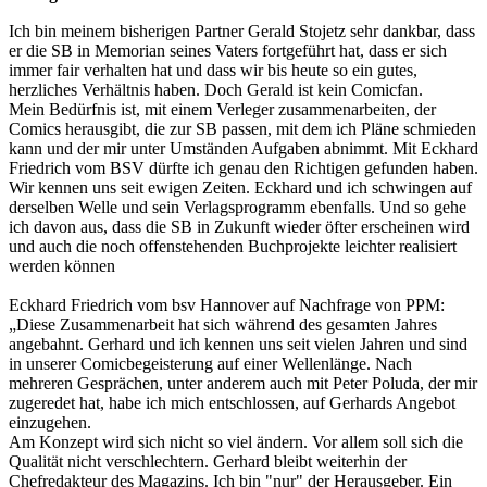
Ich bin meinem bisherigen Partner Gerald Stojetz sehr dankbar, dass
er die SB in Memorian seines Vaters fortgeführt hat, dass er sich
immer fair verhalten hat und dass wir bis heute so ein gutes,
herzliches Verhältnis haben. Doch Gerald ist kein Comicfan.
Mein Bedürfnis ist, mit einem Verleger zusammenarbeiten, der
Comics herausgibt, die zur SB passen, mit dem ich Pläne schmieden
kann und der mir unter Umständen Aufgaben abnimmt. Mit Eckhard
Friedrich vom BSV dürfte ich genau den Richtigen gefunden haben.
Wir kennen uns seit ewigen Zeiten. Eckhard und ich schwingen auf
derselben Welle und sein Verlagsprogramm ebenfalls. Und so gehe
ich davon aus, dass die SB in Zukunft wieder öfter erscheinen wird
und auch die noch offenstehenden Buchprojekte leichter realisiert
werden können
Eckhard Friedrich vom bsv Hannover auf Nachfrage von PPM:
„Diese Zusammenarbeit hat sich während des gesamten Jahres
angebahnt. Gerhard und ich kennen uns seit vielen Jahren und sind
in unserer Comicbegeisterung auf einer Wellenlänge. Nach
mehreren Gesprächen, unter anderem auch mit Peter Poluda, der mir
zugeredet hat, habe ich mich entschlossen, auf Gerhards Angebot
einzugehen.
Am Konzept wird sich nicht so viel ändern. Vor allem soll sich die
Qualität nicht verschlechtern. Gerhard bleibt weiterhin der
Chefredakteur des Magazins. Ich bin "nur" der Herausgeber. Ein