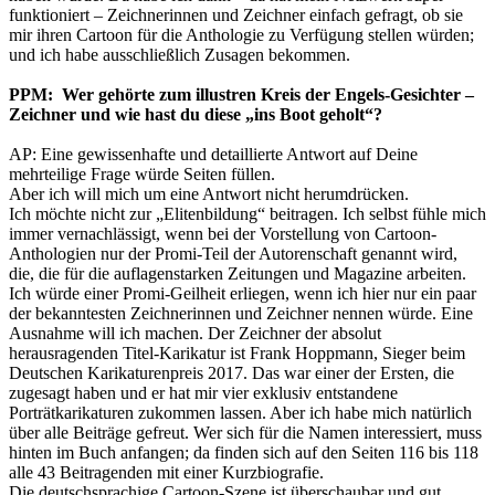
funktioniert – Zeichnerinnen und Zeichner einfach gefragt, ob sie
mir ihren Cartoon für die Anthologie zu Verfügung stellen würden;
und ich habe ausschließlich Zusagen bekommen.
PPM: Wer gehörte zum illustren Kreis der Engels-Gesichter –
Zeichner und wie hast du diese „ins Boot geholt“?
AP: Eine gewissenhafte und detaillierte Antwort auf Deine
mehrteilige Frage würde Seiten füllen.
Aber ich will mich um eine Antwort nicht herumdrücken.
Ich möchte nicht zur „Elitenbildung“ beitragen. Ich selbst fühle mich
immer vernachlässigt, wenn bei der Vorstellung von Cartoon-
Anthologien nur der Promi-Teil der Autorenschaft genannt wird,
die, die für die auflagenstarken Zeitungen und Magazine arbeiten.
Ich würde einer Promi-Geilheit erliegen, wenn ich hier nur ein paar
der bekanntesten Zeichnerinnen und Zeichner nennen würde. Eine
Ausnahme will ich machen. Der Zeichner der absolut
herausragenden Titel-Karikatur ist Frank Hoppmann, Sieger beim
Deutschen Karikaturenpreis 2017. Das war einer der Ersten, die
zugesagt haben und er hat mir vier exklusiv entstandene
Porträtkarikaturen zukommen lassen. Aber ich habe mich natürlich
über alle Beiträge gefreut. Wer sich für die Namen interessiert, muss
hinten im Buch anfangen; da finden sich auf den Seiten 116 bis 118
alle 43 Beitragenden mit einer Kurzbiografie.
Die deutschsprachige Cartoon-Szene ist überschaubar und gut