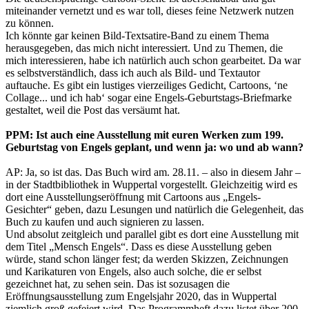
miteinander vernetzt und es war toll, dieses feine Netzwerk nutzen
zu können.
Ich könnte gar keinen Bild-Textsatire-Band zu einem Thema
herausgegeben, das mich nicht interessiert. Und zu Themen, die
mich interessieren, habe ich natürlich auch schon gearbeitet. Da war
es selbstverständlich, dass ich auch als Bild- und Textautor
auftauche. Es gibt ein lustiges vierzeiliges Gedicht, Cartoons, ‘ne
Collage... und ich hab‘ sogar eine Engels-Geburtstags-Briefmarke
gestaltet, weil die Post das versäumt hat.
PPM: Ist auch eine Ausstellung mit euren Werken zum 199.
Geburtstag von Engels geplant, und wenn ja: wo und ab wann?
AP: Ja, so ist das. Das Buch wird am. 28.11. – also in diesem Jahr –
in der Stadtbibliothek in Wuppertal vorgestellt. Gleichzeitig wird es
dort eine Ausstellungseröffnung mit Cartoons aus „Engels-
Gesichter“ geben, dazu Lesungen und natürlich die Gelegenheit, das
Buch zu kaufen und auch signieren zu lassen.
Und absolut zeitgleich und parallel gibt es dort eine Ausstellung mit
dem Titel „Mensch Engels“. Dass es diese Ausstellung geben
würde, stand schon länger fest; da werden Skizzen, Zeichnungen
und Karikaturen von Engels, also auch solche, die er selbst
gezeichnet hat, zu sehen sein. Das ist sozusagen die
Eröffnungsausstellung zum Engelsjahr 2020, das in Wuppertal
ziemlich groß gefeiert wird. Das Programmheft dazu listet über 200