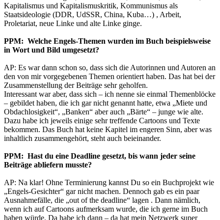
Kapitalismus und Kapitalismuskritik, Kommunismus als
Staatsideologie (DDR, UdSSR, China, Kuba…) , Arbeit,
Proletariat, neue Linke und alte Linke ginge.
PPM: Welche Engels-Themen wurden im Buch beispielsweise
in Wort und Bild umgesetzt?
AP: Es war dann schon so, dass sich die Autorinnen und Autoren an
den von mir vorgegebenen Themen orientiert haben. Das hat bei der
Zusammenstellung der Beiträge sehr geholfen.
Interessant war aber, dass sich – ich nenne sie einmal Themenblöcke
– gebildet haben, die ich gar nicht genannt hatte, etwa „Miete und
Obdachlosigkeit“, „Banken“ aber auch „Bärte“ – junge wie alte.
Dazu habe ich jeweils einige sehr treffende Cartoons und Texte
bekommen. Das Buch hat keine Kapitel im engeren Sinn, aber was
inhaltlich zusammengehört, steht auch beieinander.
PPM: Hast du eine Deadline gesetzt, bis wann jeder seine
Beiträge abliefern musste?
AP: Na klar! Ohne Terminierung kannst Du so ein Buchprojekt wie
„Engels-Gesichter“ gar nicht machen. Dennoch gab es ein paar
Ausnahmefälle, die „out of the deadline“ lagen . Dann nämlich,
wenn ich auf Cartoons aufmerksam wurde, die ich gerne im Buch
haben würde. Da habe ich dann – da hat mein Netzwerk super