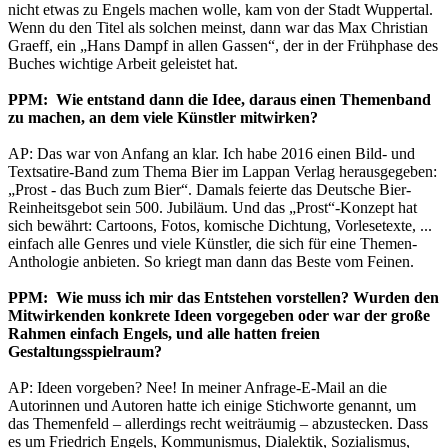
nicht etwas zu Engels machen wolle, kam von der Stadt Wuppertal.
Wenn du den Titel als solchen meinst, dann war das Max Christian
Graeff, ein „Hans Dampf in allen Gassen“, der in der Frühphase des
Buches wichtige Arbeit geleistet hat.
PPM: Wie entstand dann die Idee, daraus einen Themenband
zu machen, an dem viele Künstler mitwirken?
AP: Das war von Anfang an klar. Ich habe 2016 einen Bild- und
Textsatire-Band zum Thema Bier im Lappan Verlag herausgegeben:
„Prost - das Buch zum Bier“. Damals feierte das Deutsche Bier-
Reinheitsgebot sein 500. Jubiläum. Und das „Prost“-Konzept hat
sich bewährt: Cartoons, Fotos, komische Dichtung, Vorlesetexte, ...
einfach alle Genres und viele Künstler, die sich für eine Themen-
Anthologie anbieten. So kriegt man dann das Beste vom Feinen.
PPM: Wie muss ich mir das Entstehen vorstellen? Wurden den
Mitwirkenden konkrete Ideen vorgegeben oder war der große
Rahmen einfach Engels, und alle hatten freien
Gestaltungsspielraum?
AP: Ideen vorgeben? Nee! In meiner Anfrage-E-Mail an die
Autorinnen und Autoren hatte ich einige Stichworte genannt, um
das Themenfeld – allerdings recht weiträumig – abzustecken. Dass
es um Friedrich Engels, Kommunismus, Dialektik, Sozialismus,