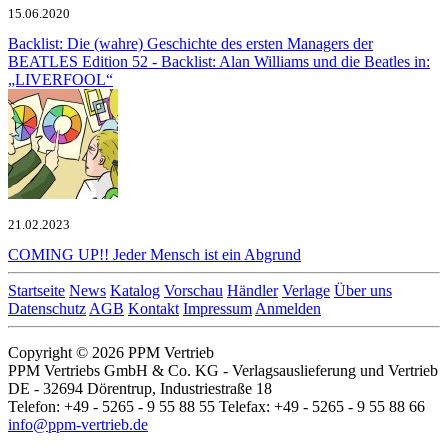
15.06.2020
Backlist: Die (wahre) Geschichte des ersten Managers der
BEATLES
Edition 52 - Backlist: Alan Williams und die Beatles in:
„LIVERFOOL“
21.02.2023
COMING UP!!
Jeder Mensch ist ein Abgrund
Startseite
News
Katalog
Vorschau
Händler
Verlage
Über uns
Datenschutz
AGB
Kontakt
Impressum
Anmelden
Copyright © 2026 PPM Vertrieb
PPM Vertriebs GmbH & Co. KG - Verlagsauslieferung und Vertrieb
DE - 32694 Dörentrup, Industriestraße 18
Telefon: +49 - 5265 - 9 55 88 55 Telefax: +49 - 5265 - 9 55 88 66
info@ppm-vertrieb.de