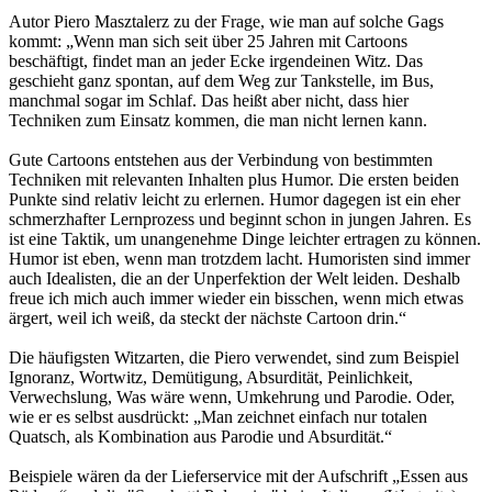
Autor Piero Masztalerz zu der Frage, wie man auf solche Gags
kommt: „Wenn man sich seit über 25 Jahren mit Cartoons
beschäftigt, findet man an jeder Ecke irgendeinen Witz. Das
geschieht ganz spontan, auf dem Weg zur Tankstelle, im Bus,
manchmal sogar im Schlaf. Das heißt aber nicht, dass hier
Techniken zum Einsatz kommen, die man nicht lernen kann.
Gute Cartoons entstehen aus der Verbindung von bestimmten
Techniken mit relevanten Inhalten plus Humor. Die ersten beiden
Punkte sind relativ leicht zu erlernen. Humor dagegen ist ein eher
schmerzhafter Lernprozess und beginnt schon in jungen Jahren. Es
ist eine Taktik, um unangenehme Dinge leichter ertragen zu können.
Humor ist eben, wenn man trotzdem lacht. Humoristen sind immer
auch Idealisten, die an der Unperfektion der Welt leiden. Deshalb
freue ich mich auch immer wieder ein bisschen, wenn mich etwas
ärgert, weil ich weiß, da steckt der nächste Cartoon drin.“
Die häufigsten Witzarten, die Piero verwendet, sind zum Beispiel
Ignoranz, Wortwitz, Demütigung, Absurdität, Peinlichkeit,
Verwechslung, Was wäre wenn, Umkehrung und Parodie. Oder,
wie er es selbst ausdrückt: „Man zeichnet einfach nur totalen
Quatsch, als Kombination aus Parodie und Absurdität.“
Beispiele wären da der Lieferservice mit der Aufschrift „Essen aus