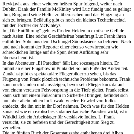
Reykjavik aus, einer weiteren heißen Spur folgend, weiter nach
Dublin. Dank der Familie McKinley wird Luc fündig und es gelingt
ihm, Borg und seine Helfer zu überraschen und das Flugzeug an
sich zu bringen. Beiläufig gibt es noch ein kleines Techtelmechtel
mit der Tochter der McKinleys.
In „Die Entführung“ geht es für den Helden in exotische Gefilde
nach Asien. Eine reiche Geschäftsfrau beauftragt Luc Frank ihren
entführten Sohn aus dem Dschungel Südostasiens zu befreien. Nach
und nach kommt der Reporter einer ebenso verwirrenden wie
schrecklichen Intrige auf die Spur, deren Auflösung sehr
überraschend ist.
In das Abenteuer „El Paradiso“ fällt Luc sozusagen hinein. Er
nimmt an einer Flugshow in Punta del Sol am Fuße der Anden teil.
Zunächst gibt es spektakuläre Fliegerbilder zu sehen, bis das
Flugzeug von Frank plötzlich technische Probleme bekommt. Frank
kann noch landen und aussteigen, bevor sein Flieger kurz darauf
von einem vereisten Felsvorsprung in die Tiefe gleitet. Frank selbst
kann sich mit einem Fallschirm in Sicherheit bringen, befindet sich
nun aber allein mitten im Urwald wieder. Er wird von Indios
entdeckt, die ihn mit in ihr Dorf nehmen. Doch was für den Helden
zunächst wie ein exotisches südamerikanische Paradies wirkt, ist in
Wirklichkeit ein Arbeitslager für versklavte Indios. L. Frank
versucht, sie zu befreien und der Gerechtigkeit zum Sieg zu
verhelfen.
Die im fünften Buch der Gesamtausgabe enthaltenen drei Alben