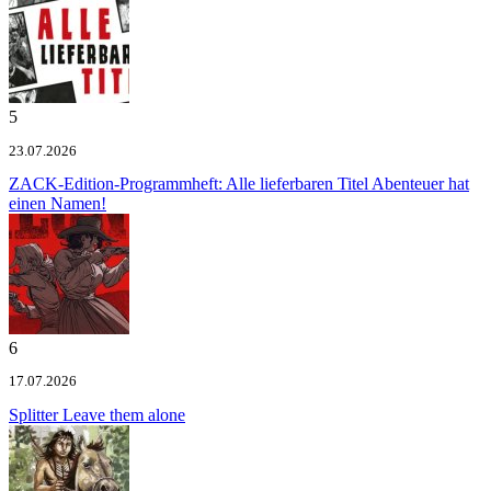
5
23.07.2026
ZACK-Edition-Programmheft: Alle lieferbaren Titel
Abenteuer hat
einen Namen!
6
17.07.2026
Splitter
Leave them alone