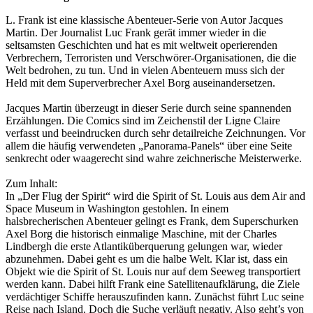
L. Frank ist eine klassische Abenteuer-Serie von Autor Jacques
Martin. Der Journalist Luc Frank gerät immer wieder in die
seltsamsten Geschichten und hat es mit weltweit operierenden
Verbrechern, Terroristen und Verschwörer-Organisationen, die die
Welt bedrohen, zu tun. Und in vielen Abenteuern muss sich der
Held mit dem Superverbrecher Axel Borg auseinandersetzen.
Jacques Martin überzeugt in dieser Serie durch seine spannenden
Erzählungen. Die Comics sind im Zeichenstil der Ligne Claire
verfasst und beeindrucken durch sehr detailreiche Zeichnungen. Vor
allem die häufig verwendeten „Panorama-Panels“ über eine Seite
senkrecht oder waagerecht sind wahre zeichnerische Meisterwerke.
Zum Inhalt:
In „Der Flug der Spirit“ wird die Spirit of St. Louis aus dem Air and
Space Museum in Washington gestohlen. In einem
halsbrecherischen Abenteuer gelingt es Frank, dem Superschurken
Axel Borg die historisch einmalige Maschine, mit der Charles
Lindbergh die erste Atlantiküberquerung gelungen war, wieder
abzunehmen. Dabei geht es um die halbe Welt. Klar ist, dass ein
Objekt wie die Spirit of St. Louis nur auf dem Seeweg transportiert
werden kann. Dabei hilft Frank eine Satellitenaufklärung, die Ziele
verdächtiger Schiffe herauszufinden kann. Zunächst führt Luc seine
Reise nach Island. Doch die Suche verläuft negativ. Also geht’s von