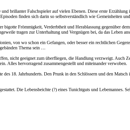
 und brillanter Falschspieler auf vielen Ebenen. Diese erste Erzählung 
 Episoden finden sich darin so selbstverständlich wie Gemeinheiten un
in der bigotte Frömmigkeit, Verderbtheit und Herablassung gegenüber de
eweile tragen zur Unterhaltung und Vergnügen bei, da das Leben ansons
onien, von wo schon ein Gefangen, oder besser ein rechtlichen Gegensta
olgebänden Thema sein …
iffen, nicht geeignet zum überfliegen, die Handlung verzweigt. Auch Z
sein. Alles hervorragend zusammengestellt und miteinander verwoben.
te des 18. Jahrhunderts. Den Prunk in den Schlössern und den Matsch
gestattet. Die Lebensbeichte (?) eines Tunichtguts und Lebemannes. Seh