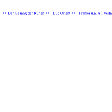
e +++ Der Gesang der Runen +++ Luc Orient +++ Franka u.a.
All Verl