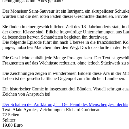
bedingungslos hin. Alles geplant?
Der Monsieur Saint-Sauveur ist ein Intrigant, ein skrupelloser Schurke
wurden und die den roten Faden dieser Geschichte darstellen. Frivole
Sie finden in einer geschichtlichen Zeit des 18. Jahrhunderts statt, 
der oberen Klasse sind. Etliche fragwürdige Unternehmungen aus Lang
da besonders hervor. Schandtaten begleiten ihn durchweg.
Die folgende Episode führt ihn nach Übersee in die französischen Kol
junges, hübsches Mädchen über den Weg. Doch das dürfte in den F
Die Geschichte enthält jede Menge Protagonisten. Der Text ist geschl
Fragmenten auf das Wichtigste reduziert, ohne jedoch Stückwerk zu 
Die Zeichnungen zeigen in wunderbaren Bildern diese Ära in der Mit
Leben ist der gesellschaftliche Gegenpol zum ärmlichen Landleben.
Ein historischer Comic in insgesamt drei Bänden. Visuell sehr gut aus
Zeichen von Anspruch ist!
Der Schatten der Aufklärung 1 - Der Feind des Menschengeschlechts
Text: Alain Ayroles, Zeichnungen: Richard Guérineau
72 Seiten
Splitter
19,80 Euro