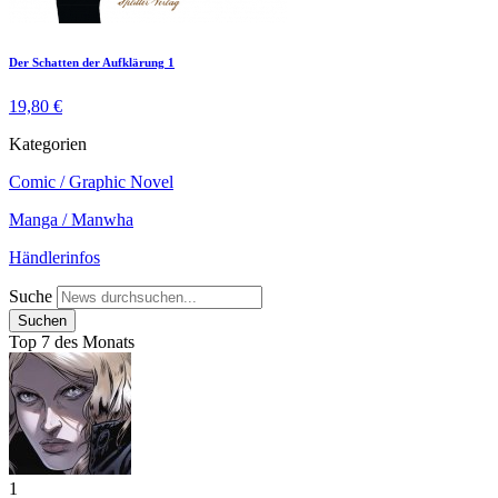
Der Schatten der Aufklärung 1
19,80 €
Kategorien
Comic / Graphic Novel
Manga / Manwha
Händlerinfos
Suche
Top 7 des Monats
1