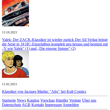
13.10.2021
Yalek: Der ZACK-Klassiker ist wieder zurück
Der All Verlag bringt
die Serie in 18 HC-Einzelalben komplett neu heraus und beginnt mit
„Y wie Yalek“ (1) und „Die eiserne Spinne“ (2)
11.02.2021
Klassiker von Jacques Martin:
"Alix" bei Kult Comics
Startseite
News
Katalog
Vorschau
Händler
Verlage
Über uns
Datenschutz
AGB
Kontakt
Impressum
Anmelden