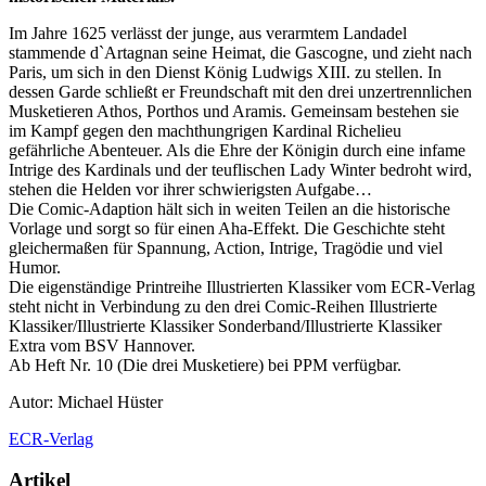
Im Jahre 1625 verlässt der junge, aus verarmtem Landadel
stammende d`Artagnan seine Heimat, die Gascogne, und zieht nach
Paris, um sich in den Dienst König Ludwigs XIII. zu stellen. In
dessen Garde schließt er Freundschaft mit den drei unzertrennlichen
Musketieren Athos, Porthos und Aramis. Gemeinsam bestehen sie
im Kampf gegen den machthungrigen Kardinal Richelieu
gefährliche Abenteuer. Als die Ehre der Königin durch eine infame
Intrige des Kardinals und der teuflischen Lady Winter bedroht wird,
stehen die Helden vor ihrer schwierigsten Aufgabe…
Die Comic-Adaption hält sich in weiten Teilen an die historische
Vorlage und sorgt so für einen Aha-Effekt. Die Geschichte steht
gleichermaßen für Spannung, Action, Intrige, Tragödie und viel
Humor.
Die eigenständige Printreihe Illustrierten Klassiker vom ECR-Verlag
steht nicht in Verbindung zu den drei Comic-Reihen Illustrierte
Klassiker/Illustrierte Klassiker Sonderband/Illustrierte Klassiker
Extra vom BSV Hannover.
Ab Heft Nr. 10 (Die drei Musketiere) bei PPM verfügbar.
Autor: Michael Hüster
ECR-Verlag
Artikel