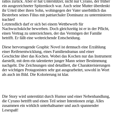
ratlos zurück. Aber er hat Unterstützer, nicht nur Cyrano, der früher
ein ausgezeichneter Spitzenkoch war. Auch seine Mutter überdenkt
ihr Urteil über ihren Sohn, wohingegen der Vater unerbittlich das
Bestreben seines Filius mit patriarchaler Dominanz zu unterminieren
trachtet!
Letztendlich darf er sich bei einem Wettbewerb für
Nachwuchsköche bewerben. Doch gleichzeitig ist er in der Pflicht,
einen Vertrag zu unterzeichnen, der das Vermögen der Familie
betrifft. Er fällt eine weitreichende Entscheidung.
Diese hervorragende Graphic Novel ist demnach eine Erzählung
einer Reifenentwicklung, eines Familiendramas und einer
Geschichte über das Kochen. Wobei das Kochen nur das Instrument
darstellt, mit dem ein talentierter junger Mann seiner Bestimmung
nachgeht. Die Zeichnungen sind detailliert, die Charakterisierungen
der wichtigen Protagonisten sehr gut ausgearbeitet, sowohl in Wort
als auch im Bild. Die Kolorierung ist klar.
Die Story wird unterstützt durch Humor und einer Nebenhandlung,
die Cyrano betrifft und einen Teil seiner Intentionen zeigt. Alles
zusammen ein wirklich unterhaltsamer und auch spannender
Lesespaß!