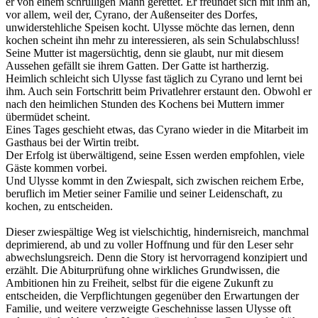
er von einem schrulligen Mann gerettet. Er freundet sich mit ihm an,
vor allem, weil der, Cyrano, der Außenseiter des Dorfes,
unwiderstehliche Speisen kocht. Ulysse möchte das lernen, denn
kochen scheint ihn mehr zu interessieren, als sein Schulabschluss!
Seine Mutter ist magersüchtig, denn sie glaubt, nur mit diesem
Aussehen gefällt sie ihrem Gatten. Der Gatte ist hartherzig.
Heimlich schleicht sich Ulysse fast täglich zu Cyrano und lernt bei
ihm. Auch sein Fortschritt beim Privatlehrer erstaunt den. Obwohl er
nach den heimlichen Stunden des Kochens bei Muttern immer
übermüdet scheint.
Eines Tages geschieht etwas, das Cyrano wieder in die Mitarbeit im
Gasthaus bei der Wirtin treibt.
Der Erfolg ist überwältigend, seine Essen werden empfohlen, viele
Gäste kommen vorbei.
Und Ulysse kommt in den Zwiespalt, sich zwischen reichem Erbe,
beruflich im Metier seiner Familie und seiner Leidenschaft, zu
kochen, zu entscheiden.
Dieser zwiespältige Weg ist vielschichtig, hindernisreich, manchmal
deprimierend, ab und zu voller Hoffnung und für den Leser sehr
abwechslungsreich. Denn die Story ist hervorragend konzipiert und
erzählt. Die Abiturprüfung ohne wirkliches Grundwissen, die
Ambitionen hin zu Freiheit, selbst für die eigene Zukunft zu
entscheiden, die Verpflichtungen gegenüber den Erwartungen der
Familie, und weitere verzweigte Geschehnisse lassen Ulysse oft