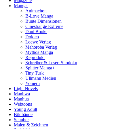
Magazine
Mangas
Animachon
B-Love Manga
Bunte Dimensionen
Cinestrange Extreme
Dani Books
Dokico
Loewe Verlag
Mahoroba Verlag
Mythos Manga
Reprodukt
Schreiber & Leser: Shodoku
Splitter Manga+
Tiny Tusk
Ullmann Medien
Yomeru
Light Novels
Manhwa
Manhua
Webtoons
Young Adult
Bildbände
Schuber
Malen & Zeichnen