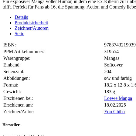
Ein explosiver Manga voller Humor, in dem eine Ex-Killerin zur unb
trifft. Perfekt für Fans ab 16, die Spannung, Action und Comedy liebe
Details
Produktsicherheit
Zeichner/Autoren
Serie
ISBN:
9783743219939
PPM Artikelnummer:
319554
Warengruppe:
Mangas
Einband:
Softcover
Seitenzahl:
204
Abbildungen:
s/w und farbig
Format:
18,2 x 12,8 x 1
Gewicht:
183 g
Erschienen bei:
Loewe Manga
Erschienen am:
18.02.2025
Zeichner/Autor:
You Chiba
Hersteller