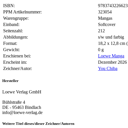
ISBN:
9783743226623
PPM Artikelnummer:
323054
Warengruppe:
Mangas
Einband:
Softcover
Seitenzahl:
212
Abbildungen:
s/w und farbig
Format:
18,2 x 12,8 cm
Gewicht:
0 g
Erschienen bei:
Loewe Manga
Erscheint im:
Dezember 2026
Zeichner/Autor:
You Chiba
Hersteller
Loewe Verlag GmbH
Bühlstraße 4
DE - 95463 Bindlach
info@loewe-verlag.de
Weitere Titel dieses/dieser Zeichner/Autoren