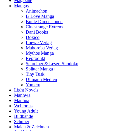
Magazine
Mangas
Animachon
B-Love Manga
Bunte Dimensionen
Cinestrange Extreme
Dani Books
Dokico
Loewe Verlag
Mahoroba Verlag
Mythos Manga
Reprodukt
Schreiber & Leser: Shodoku
Splitter Manga+
Tiny Tusk
Ullmann Medien
Yomeru
Light Novels
Manhwa
Manhua
Webtoons
Young Adult
Bildbände
Schuber
Malen & Zeichnen