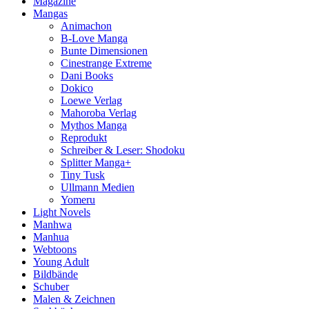
Magazine
Mangas
Animachon
B-Love Manga
Bunte Dimensionen
Cinestrange Extreme
Dani Books
Dokico
Loewe Verlag
Mahoroba Verlag
Mythos Manga
Reprodukt
Schreiber & Leser: Shodoku
Splitter Manga+
Tiny Tusk
Ullmann Medien
Yomeru
Light Novels
Manhwa
Manhua
Webtoons
Young Adult
Bildbände
Schuber
Malen & Zeichnen