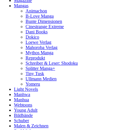
Magazine
Mangas
Animachon
B-Love Manga
Bunte Dimensionen
Cinestrange Extreme
Dani Books
Dokico
Loewe Verlag
Mahoroba Verlag
Mythos Manga
Reprodukt
Schreiber & Leser: Shodoku
Splitter Manga+
Tiny Tusk
Ullmann Medien
Yomeru
Light Novels
Manhwa
Manhua
Webtoons
Young Adult
Bildbände
Schuber
Malen & Zeichnen