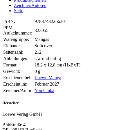
Produktsicherheit
Zeichner/Autoren
Serie
ISBN:
9783743226630
PPM
323055
Artikelnummer:
Warengruppe:
Mangas
Einband:
Softcover
Seitenzahl:
212
Abbildungen:
s/w und farbig
Format:
18,2 x 12,8 cm (HxBxT)
Gewicht:
0 g
Erschienen bei:
Loewe Manga
Erscheint im:
Februar 2027
Zeichner/Autor:
You Chiba
Hersteller
Loewe Verlag GmbH
Bühlstraße 4
DE - 95463 Bindlach