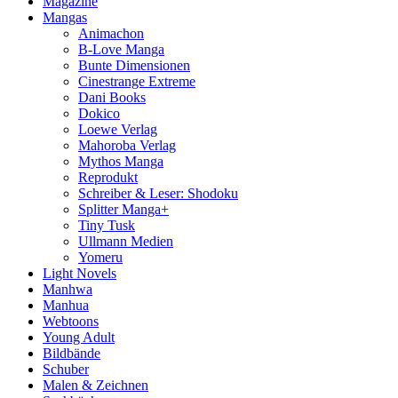
Magazine
Mangas
Animachon
B-Love Manga
Bunte Dimensionen
Cinestrange Extreme
Dani Books
Dokico
Loewe Verlag
Mahoroba Verlag
Mythos Manga
Reprodukt
Schreiber & Leser: Shodoku
Splitter Manga+
Tiny Tusk
Ullmann Medien
Yomeru
Light Novels
Manhwa
Manhua
Webtoons
Young Adult
Bildbände
Schuber
Malen & Zeichnen