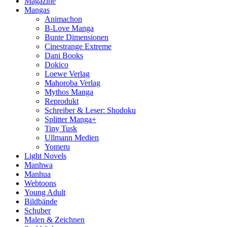
Magazine
Mangas
Animachon
B-Love Manga
Bunte Dimensionen
Cinestrange Extreme
Dani Books
Dokico
Loewe Verlag
Mahoroba Verlag
Mythos Manga
Reprodukt
Schreiber & Leser: Shodoku
Splitter Manga+
Tiny Tusk
Ullmann Medien
Yomeru
Light Novels
Manhwa
Manhua
Webtoons
Young Adult
Bildbände
Schuber
Malen & Zeichnen