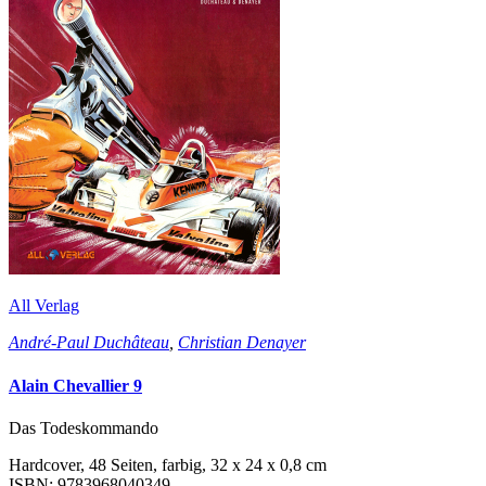
All Verlag
André-Paul Duchâteau
,
Christian Denayer
Alain Chevallier 9
Das Todeskommando
Hardcover, 48 Seiten, farbig, 32 x 24 x 0,8 cm
ISBN: 9783968040349