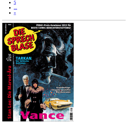
5
...
»