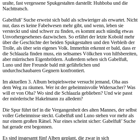
uralte, fast vergessene Spukgestalten darstellt: Huhboba und die
Nachttratsch.
Gabelfuß’ Suche erweist sich bald als schwieriger als erwartet. Nicht
nur, dass es keine Fabelwesen mehr gibt, und wenn, leben sie
versteckt und sind schwer zu finden, es kommt auch ständig etwas
Unvorhergesehenes dazwischen. So erfährt der letzte Kobold mehr
über die Geschichte der beiden Spukgestalten und den Verbleib der
Trolle, als über sein eigenes Volk. Immerhin erkennt er bald, dass er
die Schlaazla finden muss, ein seltsames Völkchen von hilfsbereiten,
aber mürrischen Eigenbrötlern. Außerdem sehen sich Gabelfuß,
Luno und ihre Freunde bald mit gefährlichen und
undurchschaubaren Gegnern konfrontiert.
Im aktuellen 3. Album beispielsweise versucht jemand, Oha aus
dem Weg zu räumen. Wer ist der geheimnisvolle Widersacher? Was
will er von Oha? Wo sind die Schlaazla geblieben? Und wie passt
der mörderische Hakelmann zu alledem?
Die Spur führt tief in die Vergangenheit des alten Mannes, der selbst
voller Geheimnisse steckt. Gabelfuß und Luno stehen vor mehr als
nur einem großen Rätsel. Nur eines scheint sicher: Gabelfuß’ Suche
hat gerade erst begonnen.
Es sind insgesamt fünf Alben geplant, die zwar in sich